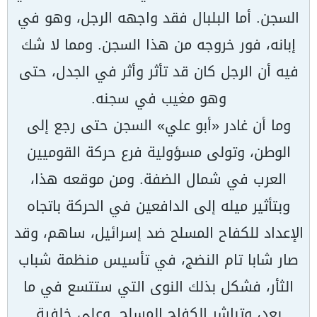
السجن. أما البلبال فقد واجهه الرجل، وهو في
إبانه، فور خروجه من هذا السجن. ومما لا شك
فيه أن الرجل كان قد تأثر وأثر في الجدل، حتى
وهو مغيب في سجنه.
وما أن غادر «أبو علي» السجن حتى رجع إلى
الوطن، وتولى مسؤولية فرع حركة القوميين
العرب في شمال الضفة. ومن موقعه هذا،
وبتأثير ميله إلى الدافعين في الحركة باتجاه
الإعداد للكفاح المسلح ضد إسرائيل، ساهم، وقد
صار شابا تام النضج، في تأسيس منظمة شباب
الثأر، فشكل بذلك النوى التي ستتسع في ما
بعد، وتباشر الكفاح المسلح. وعلى خلفية