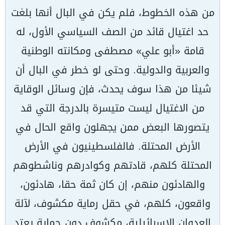
من هذه الخطوط، فلم يكن في البال أنها بلغت
حد اغتيال قائد من الصف السياسي الأول، له
قامة «أبو علي» مصطفى ومكانته الوطنية
والعربية والدولية. وحتى لو خطر في البال أن
شيئا من هذا سوف يحدث، فإن وسائل الوقاية
من الاغتيال ليست متيسرة بالدرجة التي قد
يتصورها البعض ممن يجهلون واقع الحال في
الأرض المحتلة. فالفلسطينيون في الأرض
المحتلة كلهم، قادتهم وكوادرهم وناشطوهم
والهادئون منهم، إن كان ثمة حقا، هادئون،
واقعون، كلهم، في حقل رماية مكشوف، لآلة
العدوان الإسرائيلية، مكشوف دون حماية يعتد