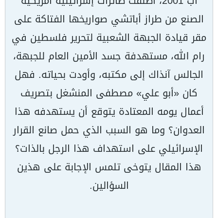
آب 2001، أطلقت طائرات إسرائيلية أمريكية
الصنع من طراز أباتشي صواريخها الفتاكة على
مقر قيادة الجبهة الشعبية لتحرير فلسطين في
رام الله، مستهدفة جسد الأمين العام للجبهة،
الجالس آنذاك إلى مكتبه، وأودت بحياته. فهل
كان «أبو علي» مصطفى المنشغل بتصريف
أعمال يومه المعتادة يتوقع أن يستهدفه هذا
العدوان؟ وما هو السبب الذي حمل صانع القرار
الإسرائيلي على استهداف هذا الرجل بالذات؟
هذا المقال يتوخى تلمس الإجابة على هذين
السؤالين.