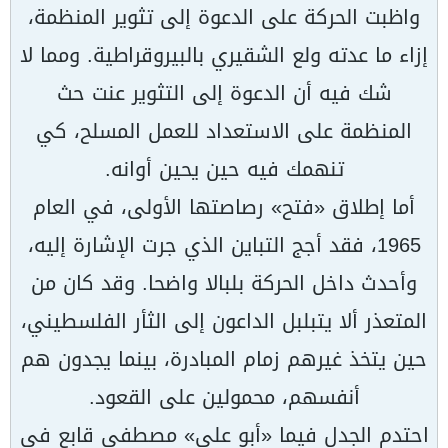
واظبت الحركة على الدعوة إلى تثوير المنظمة،
إزاء ما عدته ولع الشقيري بالبيروقراطية. ومما لا
شك فيه أن الدعوة إلى التثوير عنت حث
المنظمة على الاستعداد للعمل المسلح، كي
تنهمك فيه حين يحين أوانه.
أما إطلاق «فتح» رصاصتها الأولى، في العام
1965، فقد أجج التباين الذي جرت الإشارة إليه،
وأحدث داخل الحركة بلبالا واضحا. وقد كان من
المتعذر ألا يتبلبل الداعون إلى الثأر الفلسطيني،
حين يتخذ غيرهم زمام المبادرة، بينما يجدون هم
أنفسهم، محمولين على القعود.
احتدم الجدل فيما «أبو علي» مصطفى قابع في