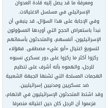
ومعرفة ما قد يصل إليه قادة العدوان
الإسرائيلي في مسلسل الاغتيالات.
وفي الإجابة على هذا السؤال، قد ينبغي أن
نبدأ باستعراض الحجج التي أوردها المسؤولون
الإسرائيليون، أنفسهم، والمتحدثون بأسمائهم
لتسويغ اغتيال «أبو علي» مصطفى. فهؤلاء
ركزوا أكثر ما ركزوا على دور عسكري نسبوه
للرجل، واتهموه بأنه أشرف على تنظيم
الهجمات المسلحة التي تشنها الجبهة الشعبية
ضد عسكريين ومدنيين إسرائيليين.
وقد اشتط المتحدثون الإسرائيليون في الاتهام،
فزعموا أن الرجل كان حين اغتياله منصرفا