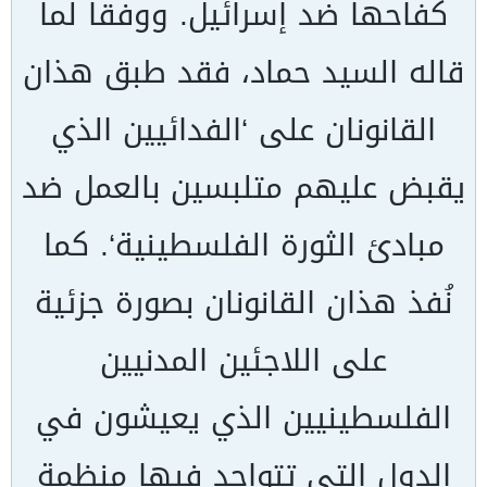
كفاحها ضد إسرائيل. ووفقاً لما
قاله السيد حماد، فقد طبق هذان
القانونان على ‘الفدائيين الذي
يقبض عليهم متلبسين بالعمل ضد
مبادئ الثورة الفلسطينية‘. كما
نُفذ هذان القانونان بصورة جزئية
على اللاجئين المدنيين
الفلسطينيين الذي يعيشون في
الدول التي تتواجد فيها منظمة