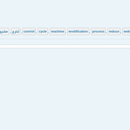
wel
,
reduce
,
process
,
modification
,
machine
,
cycle
,
control
,
تخرج
,
مشرو