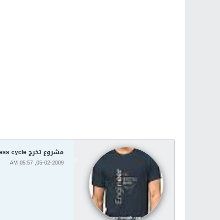
مشروع تخرج Welding Machine Control Modification To reduce process cycle
05-02-2009, 05:57 AM