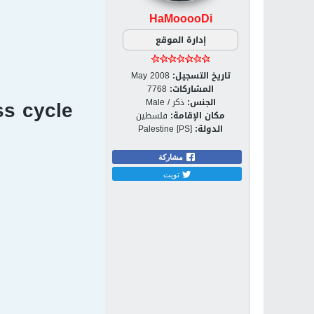
HaMooooDi
إدارة الموقع
تاريخ التسجيل:
May 2008
المشاركات:
7768
ss cycle
الجنس:
ذكر / Male
مكان الإقامة:
فلسطين
الدولة:
Palestine [PS]
مشاركة
تويت