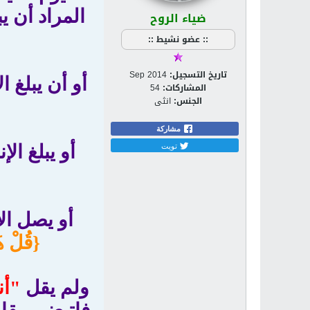
المراد أن ي
ضياء الروح
:: عضو نشيط ::
تاريخ التسجيل:
Sep 2014
أو أن يبلغ ا
المشاركات:
54
الجنس:
انثى
مشاركة
تويت
أو يبلغ الإ
أو يصل ال
{قُلْ هَ
ولم يقل
"أن