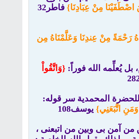
ينَ اصْطَفَيْنَا مِنْ عِبَادِنَا}
فاطر32
اهُ رَحْمَةً مِنْ عِندِنَا وَعَلَّمْنَاهُ مِن
ل يُعلِّمه الله فوراً:
{وَاتَّقُواْ
ً للحضرة المحمدية سر قوله:
َمَنِ اتَّبَعَنِي}
يوسف108
 من آمن بى وبين من اتبعنى ،