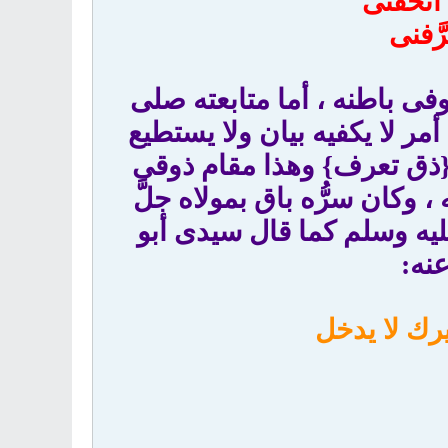
أتحفنى
َّفنى
فى باطنه ، أما متابعته صلى
ر لا يكفيه بيان ولا يستطيع
 {ذق تعرف} وهذا مقام ذوقى
 وكان سرُّه باق بمولاه جلَّ
ليه وسلم كما قال سيدى أبو
نه:
رك لا يدخل