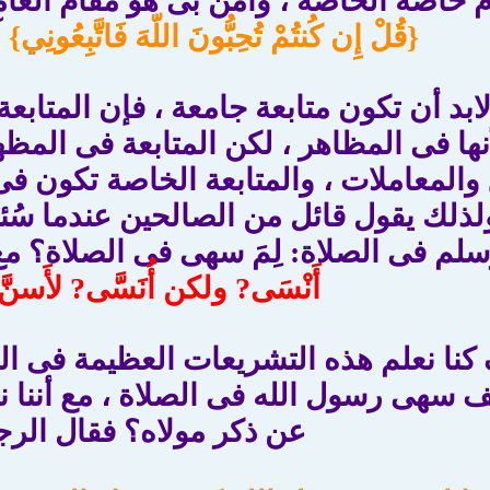
م خاصة الخاصة ، وآمن بى هو مقام العامة
{قُلْ إِن كُنتُمْ تُحِبُّونَ اللّهَ فَاتَّبِعُونِي}
آ
لابد أن تكون متابعة جامعة ، فإن المتاب
نها فى المظاهر ، لكن المتابعة فى المظه
 والمعاملات ، والمتابعة الخاصة تكون 
لذلك يقول قائل من الصالحين عندما س
وسلم فى الصلاة: لِمَ سهى فى الصلاة؟ م
أَنْسَى? ولكن أُنَسَّى? لأَسنَّ
 كنا نعلم هذه التشريعات العظيمة فى ا
 سهى رسول الله فى الصلاة ، مع أننا نعلم
عن ذكر مولاه؟ فقال الرج