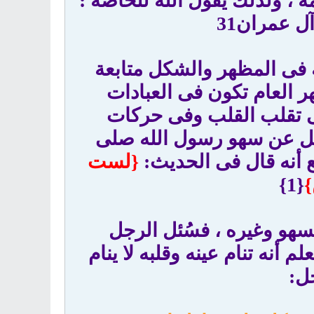
 ، ولذلك يقول الله للخاصة :
ل عمران31
عة فى المظهر والشكل متابعة
ر العام تكون فى العبادات
فى تقلب القلب وفى حركات
ُئل عن سهو رسول الله صلى
ع أنه قال فى الحديث:
{لست
}
{1}
لسهو وغيره ، فسُئل الرجل
 أنه تنام عينه وقلبه لا ينام
ل: