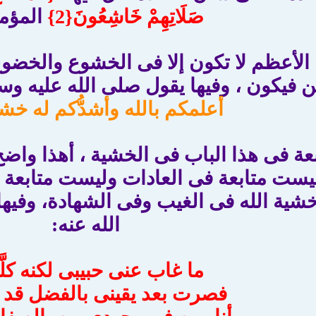
صَلَاتِهِمْ خَاشِعُونَ{2}
المؤم
بعة الأعظم لا تكون إلا فى الخشوع والخض
فيكون ، وفيها يقول صلى الله عليه وسلم
أعلمكم بالله وأشدُّكم له خش
تابعة فى هذا الباب فى الخشية ، أهذا 
ليست متابعة فى العادات وليست متابعة 
شية الله فى الغيب وفى الشهادة، وفيها 
الله عنه:
ما غاب عنى حبيبى لكنه كلَّ
فصرت بعد يقينى بالفضل قد ع