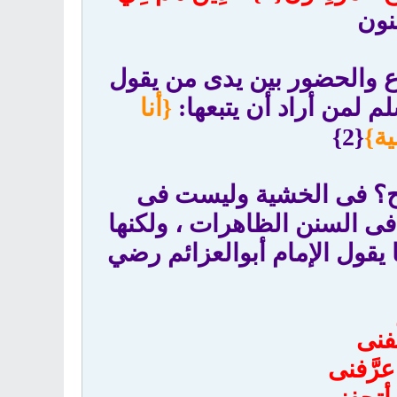
نون
وع والحضور بين يدى من يقول
 لمن أراد أن يتبعها:
{أنا
ية}
{2}
واضح؟ فى الخشية وليست فى
فى السنن الظاهرات ، ولكنها
يقول الإمام أبوالعزائم رضي
فنى
رَّفنى