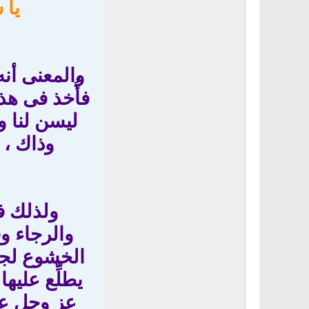
يا 
والمعنى أن
فأُخذ فى هذ
ليسن لنا و
وذاك ، 
ولذلك ف
والرجاء و
الخشوع لجلا
يطلِّع عليه
عز وجل عن