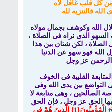
من كل قلب غافل لاه
له فالتنزيه لله
ال الله وكوشف بجمال مولاه
لسهو الذى نراه فى الصلاة ،
ى الصلاة ، لكن شتان بين هذا
ل الله فهو سهو عن الدنيا
ة الرحمن عز وجل
متابعة القلبية فى الخوف
ى التواضع بين يدى الله وفى
صة الصالحين ، وهى متابعة لا
سببها الحق عز وجل ، فإن الحق
{قَدْ أَفْلَحَ الْمُؤْمِنُونَ{1} الَّذِينَ هُمْ فِي