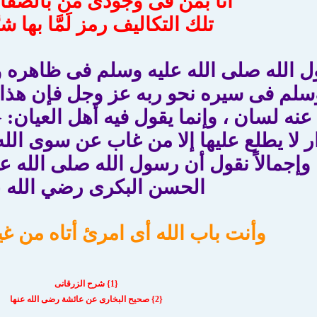
أنا بمن فى وجودى من بالصفا 
تلك التكاليف رمز لَمَّا بها شر
ل الله صلى الله عليه وسلم فى ظاهره و
وسلم فى سيره نحو ربه عز وجل فإن هذا أم
نه لسان ، وإنما يقول فيه أهل العيان:
ر لا يطلع عليها إلا من غاب عن سوى الله ،
 وإجمالاً نقول أن رسول الله صلى الله ع
الحسن البكرى رضي الله ع
وأنت باب الله أى امرئ أتاه من غي
{1} شرح الزرقانى
{2} صحيح البخارى عن عائشة رضى الله عنها