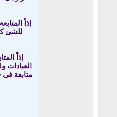
إذاً المتا
للشئ كن 
إذاً الم
العبادات و
متابعة فى خ