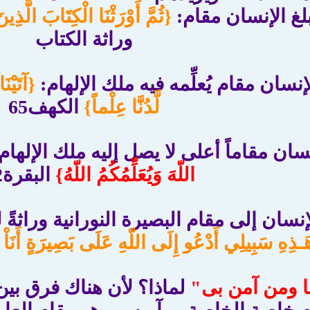
بلغ الإنسان مقام:
{ثُمَّ أَوْرَثْنَا الْكِتَابَ الَّذِ
وراثة الكتاب
لإنسان مقام يُعلِّمه فيه ملك الإلهام:
{آتَيْنَ
لَّدُنَّا عِلْماً}
الكهف65
نسان مقاماً أعلى لا يصل إليه ملك الإلهام، ب
اللّهَ وَيُعَلِّمُكُمُ اللّهُ}
البقرة282
إنسان إلى مقام البصيرة النورانية وراثة
ـذِهِ سَبِيلِي أَدْعُو إِلَى اللّهِ عَلَى بَصِيرَةٍ أَنَاْ و
ا ومن آمن بى"
لماذا؟ لأن هناك فرق بين