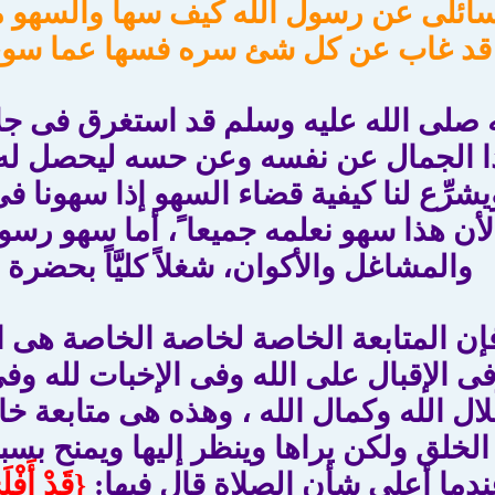
سائلى عن رسول الله كيف سها والسهو 
قد غاب عن كل شئ سره فسها عما سوى ال
ه صلى الله عليه وسلم قد استغرق فى جل
ا الجمال عن نفسه وعن حسه ليحصل له ا
يشرِّع لنا كيفية قضاء السهو إذا سهونا ف
لأن هذا سهو نعلمه جميعا ً، أما سهو رسو
والمشاغل والأكوان، شغلاً كليَّاً بحضر
إن المتابعة الخاصة لخاصة الخاصة هى ال
فى الإقبال على الله وفى الإخبات لله وف
ل الله وكمال الله ، وهذه هى متابعة خا
ا الخلق ولكن يراها وينظر إليها ويمنح ب
دما أعلى شأن الصلاة قال فيها: