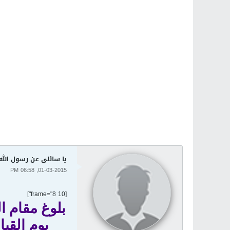
يا سائلى عن رسول الل
01-03-2015, 06:58 PM
[frame="8 10"]
بلوغ مقام ال
يوم القيا