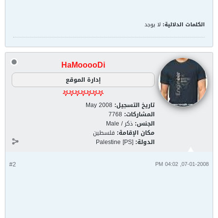
الكلمات الدلالية:
لا يوجد
HaMooooDi
إدارة الموقع
تاريخ التسجيل:
May 2008
المشاركات:
7768
الجنس:
ذكر / Male
مكان الإقامة:
فلسطين
الدولة:
Palestine [PS]
#2
07-01-2008, 04:02 PM