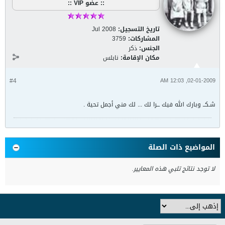
:: عضو VIP ::
تاريخ التسجيل:
Jul 2008
المشاركات:
3759
الجنس:
ذكر
مكان الإقامة:
نابلس
#4
02-01-2009, 12:03 AM
شـكــ وبارك الله فيك ـــرا لك ... لك مني أجمل تحية .
المواضيع ذات الصلة
لا توجد نتائج تلبي هذه المعايير.