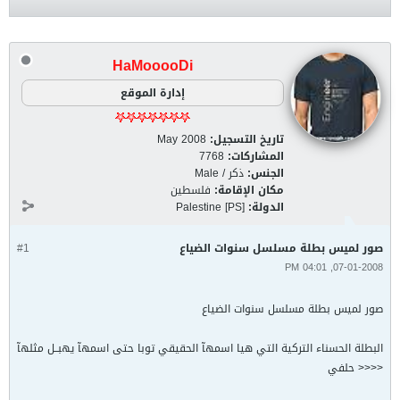
HaMooooDi
إدارة الموقع
تاريخ التسجيل:
May 2008
المشاركات:
7768
الجنس:
ذكر / Male
مكان الإقامة:
فلسطين
الدولة:
Palestine [PS]
صور لميس بطلة مسلسل سنوات الضياع
#1
07-01-2008, 04:01 PM
صور لميس بطلة مسلسل سنوات الضياع
البطلة الحسناء التركية التي هيا اسمهآ الحقيقي توبا حتى اسمهآ يهبــل مثلهآ
<<<< حلفي