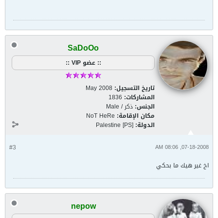
SaDoOo
:: عضو VIP ::
تاريخ التسجيل:
May 2008
المشاركات:
1836
الجنس:
ذكر / Male
مكان الإقامة:
NoT HeRe
الدولة:
Palestine [PS]
#3
07-18-2008, 08:06 AM
اخ غير هيك ما بحكي
nepow