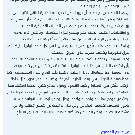
على التواجد في الواقع وتحليله.
إن هذا المهندس لم يطلب أن يزور المدن الأمريكية الكبيرة ليلقي نظرة على
السيارات وعلى أسلوب قيادة السيارات هناك. لقد طلب من مديره أن يسمح له
بزيارة شمال أمريكا ليقود سيارة بنفسه في الولايات الأمريكية الخمسين
والمقاطعات الكندية الثلاثة عشر وجميع أجزاء المكسيك. وبالفعل قام بهذه
الرحلة وقاد في الولايات الخمسين بما فيهم ألاسكا وهاواي وكذلك كندا
والمكسيك. وقد حاول تأجير نفس السيارة سيينا في كل هذه الولايات ليكتشف
طرق تطويرها وكيفية سيرها على الطرق المختلفة.
وعاد المهندس يوكويا بأفكار لتطوير السيارة بناء على تجربته الشخصية. فقد
رأى اختلاف الطرق في كندا عن الولايات المتحدة حيث تكون في كندا مرتفعة
في الوسط ربما لسهولة ذوبان الجليد. ولاحظ تأثير الرياح بجوار المسيسيبي كما
لاحظ صعوبة الدوران في بعض الطرق الضيقة. واكتشف أمورا أخرى مثل حاجة
الركاب للأكل في السيارة وشرب القهوة وشراء بضائع كثيرة. هكذا استفاد هذا
المهندس واستفادت تويوتا من فلسفة التواجد في الموقع والملاحظة والتحليل.
ابحث عن موقع عملك وتواجد به ولاحظ وحلل وطور. ابحث عن الفواقد واهتم
بأمور السلامة. اكتشف المشاكل وكن بناء. لا تبحث عن شخص تعاقبه ولا عن
مشكلة فتخفيها ولكن ابحث عن مشكلة فتحلها. جرب بنفسك لترى النتائج.
من مراجع الموضوع: