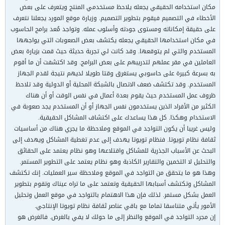
مكان استخدامه الحقيقي يجعله يلاحظ مستخدمي المنتج ويتعرف على بعض
الأخطاء في التصميم فيقوم بتطوير التصميم. وزيارة موقع المورد يجعلنا نتعرف
على حقيقة إمكاناته ومستوى جودته وأسلوب عمله. وتواجد مُعد برامج الحاسوب
في مكان استخدامها الحقيقي يجعله يكتشف بعض الصعوبات التي يواجهها
المستخدم والتي لم يتوقعها. وقد كانت لي تجربة حديثة حيث قمت بزيارة بعض
العاملين في مقر عملهم لتدريبهم على بعض البرامج. وقد اكتشفت أن ما أقوم
به بسرعة كبيرة على حاسوبي يستغرق وقتا طويلا لديهم نتيجة لقدم الجهاز
المستخدم. وقد تكتشف ضعف الاتصال بالشبكة المحلية أو الدولية وقد تلاحظ
ظروف عمل المستخدم حيث يقوم بعدة أعمال في نفس الوقت أو أن هناك
الكثير من الأفراد الذين يستخدمون نفس الجهاز أو أن المستخدم يجد صعوبة في
الاستخدام وهكذا. كل هذا يساعدك على اكتشاف المشاكل الحقيقية.
وليس غريبا أن يكون التواجد في الموقع وملاحظة ما يجري هناك من أساسيات
ثقافة نظام تويوتا. فنظام تويوتا يهدف إلى عدم تغطية المشاكل ويهدف إلى
البحث عن الأسباب الجذرية للمشاكل واقتلاعها وهو نظام يعتمد على الحقائق
والتحليل لا التخمين والتقارير الكاذبة وهو نظام يعتمد على التطوير المستمر.
وهذا هو ما يتحقق من التواجد في الموقع وملاحظة سير العمليات. إنك تكتشف
المشاكل وتكتشف أسبابها الحقيقية وتعتمد على ما تراه عيناك وتقوم بتطوير
العمل بشكل مستمر. لذلك فإن هذا الاهتمام بالتواجد في موقع العمل وتحليل
الأمور يأتي متناسقا تماما مع باقي عناصر ثقافة نظام تويوتا الإنتاجي.
إن مجرد التواجد في الموقع والنظر إلى ما حولك لا يفي بالغرض. فالغرض هو