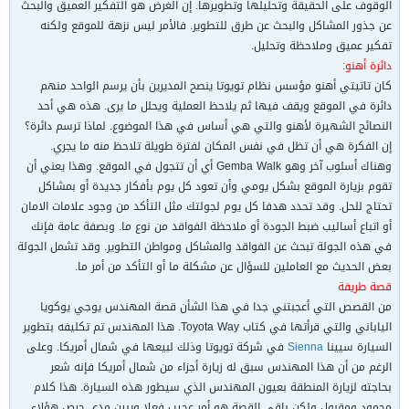
الوقوف على الحقيقة وتحليلها وتطويرها. إن الغرض هو التفكير العميق والبحث
عن جذور المشاكل والبحث عن طرق للتطوير. فالأمر ليس نزهة للموقع ولكنه
تفكير عميق وملاحظة وتحليل.
دائرة أهنو:
كان تاتيتي أهنو مؤسس نظام تويوتا ينصح المديرين بأن يرسم الواحد منهم
دائرة في الموقع ويقف فيها ثم يلاحظ العملية ويحلل ما يرى. هذه هي أحد
النصائح الشهيرة لأهنو والتي هي أساس في هذا الموضوع. لماذا ترسم دائرة؟
إن الفكرة هي أن تظل في نفس المكان لفترة طويلة تلاحظ منه ما يجري.
وهناك أسلوب آخر وهو Gemba Walk أي أن تتجول في الموقع. وهذا يعني أن
تقوم بزيارة الموقع بشكل يومي وأن تعود كل يوم بأفكار جديدة أو بمشاكل
تحتاج للحل. وقد تحدد هدفا كل يوم لجولتك مثل التأكد من وجود علامات الامان
أو اتباع أساليب ضبط الجودة أو ملاحظة الفواقد من نوع ما. وبصفة عامة فإنك
في هذه الجولة تبحث عن الفواقد والمشاكل ومواطن التطوير. وقد تشمل الجولة
بعض الحديث مع العاملين للسؤال عن مشكلة ما أو التأكد من أمر ما.
قصة طريفة
من القصص التي أعجبتني جدا في هذا الشأن قصة المهندس يوجي يوكويا
الياباني والتي قرأتها في كتاب Toyota Way. هذا المهندس تم تكليفه بتطوير
السيارة سيينا
Sienna
في شركة تويوتا وذلك لبيعها في شمال أمريكا. وعلى
الرغم من أن هذا المهندس سبق له زيارة أجزاء من شمال أمريكا فإنه شعر
بحاجته لزيارة المنطقة بعيون المهندس الذي سيطور هذه السيارة. هذا كلام
محمود ومقبول ولكن باقي القصة هو أمر عجيب فعلا ويبين مدى حرص هؤلاء