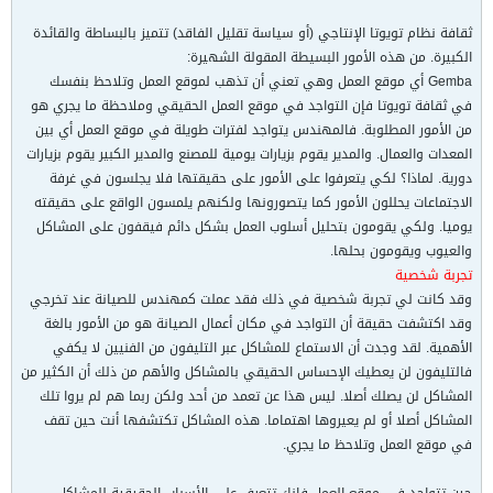
ثقافة نظام تويوتا الإنتاجي (أو سياسة تقليل الفاقد) تتميز بالبساطة والقائدة
الكبيرة. من هذه الأمور البسيطة المقولة الشهيرة:
Gemba أي موقع العمل وهي تعني أن تذهب لموقع العمل وتلاحظ بنفسك
في ثقافة تويوتا فإن التواجد في موقع العمل الحقيقي وملاحظة ما يجري هو
من الأمور المطلوبة. فالمهندس يتواجد لفترات طويلة في موقع العمل أي بين
المعدات والعمال. والمدير يقوم بزيارات يومية للمصنع والمدير الكبير يقوم بزيارات
دورية. لماذا؟ لكي يتعرفوا على الأمور على حقيقتها فلا يجلسون في غرفة
الاجتماعات يحللون الأمور كما يتصورونها ولكنهم يلمسون الواقع على حقيقته
يوميا. ولكي يقومون بتحليل أسلوب العمل بشكل دائم فيقفون على المشاكل
والعيوب ويقومون بحلها.
تجربة شخصية
وقد كانت لي تجربة شخصية في ذلك فقد عملت كمهندس للصيانة عند تخرجي
وقد اكتشفت حقيقة أن التواجد في مكان أعمال الصيانة هو من الأمور بالغة
الأهمية. لقد وجدت أن الاستماع للمشاكل عبر التليفون من الفنيين لا يكفي
فالتليفون لن يعطيك الإحساس الحقيقي بالمشاكل والأهم من ذلك أن الكثير من
المشاكل لن يصلك أصلا. ليس هذا عن تعمد من أحد ولكن ربما هم لم يروا تلك
المشاكل أصلا أو لم يعيروها اهتماما. هذه المشاكل تكتشفها أنت حين تقف
في موقع العمل وتلاحظ ما يجري.