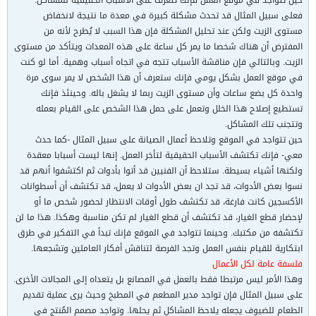
حين تتواجد في موقع العمل فإنك تتعرف على الأسباب الحقيقية للمشاكل.
فعلى سبيل المثال قد تحدث مشكلة كبيرة في معدة ما نتيجة لانخفاض
مستوى الزيت ولكن عند تحليل المشكلة فإن هذا السبب لا يُطرح لأنه من
المفترض أن هناك شخصا ما يمر كل ساعة على هذه المعدات ويتأكد من مستوى
الزيت. وبالتالي فإن مناقشة الأسباب تتجه في اتجاه أسباب وهمية. أما لو كنت
في موقع العمل بشكل يومي فإنك ستعرف أن هذا الشخص لا يمر سوى مرة
واحدة كل بضع ساعات وأن مستوى الزيت ربما لا يشغل باله. وحينئذ فإنك
تستطيع إصلاح هذا الخلل وتعمل على حمل هذا الشخص على القيام بعمله
وتتجنب تلك المشاكل.
حين تتواجد في الموقع وتلاحظ أعمال الصيانة على سبيل المثال -كما حدث
معي- فإنك تكتشف الأسباب الحقيقية لتأخر العمل. إنها ليست أسبابا معقدة
ولكنها أشياء بسيطة. ستلاحظ أن الفنيين قد أتوا بأدوات ثم اكتشفوا أنهم قد
نسوا بعض الأدوات، قد تجد ان بعض الأدوات لا يعمل، قد تكتشف أن أسطوانات
الأكسجين كانت فارغة، قد تكتشف طول أوقات الانتظار لحضور شخص ما أو
لإحضار قطع الغيار، قد تكتشف أن قطع الغيار لم تكن مناسبة وهكذا. هذا ما لن
تكتشفه من مكتبك. وحينما تتواجد في الموقع فإنك تبدأ في التفكير في طرق
ابتكارية للقيام بنفس العمل وتجد الفرصة لتناقش أفكار العاملين وتشجعها.
فلسفة عامة لكل الأعمال
وهذا الأمر ليس مرتبطا فقط بالعمل في المصانع بل يتعداه إلى المجالات الأخرى.
على سبيل المثال فإن تواجد مدير المطعم في المطبخ وحيث يرى عملية تقديم
الطعام للضيوف يجعله يلاحظ المشاكل ثم يحلها. وتواجد مصمم المُنتج في