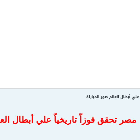
 علي أبطال العالم صور المباراة
مصر تحقق فوزاّ تاريخياّ علي أبطال الع