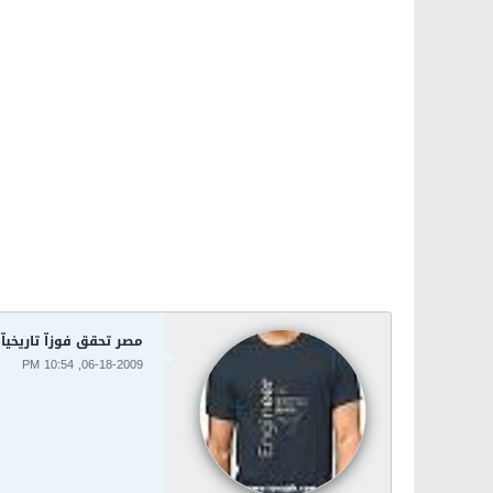
مصر تحقق فوزاّ تاريخياّ
06-18-2009, 10:54 PM