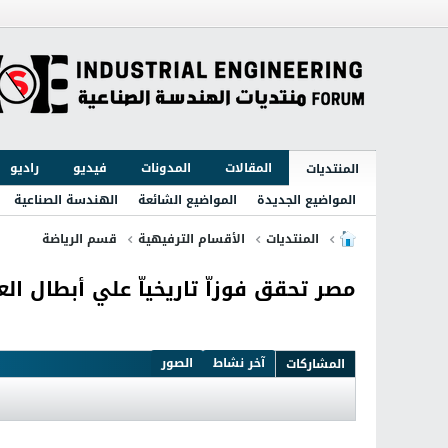
المقالات
المدونات
فيديو
راديو
المنتديات
المواضيع الجديدة
المواضيع الشائعة
الهندسة الصناعية
المنتديات
الأقسام الترفيهية
قسم الرياضة
مصر تحقق فوزاّ تاريخياّ علي أبطال الع
آخر نشاط
الصور
المشاركات