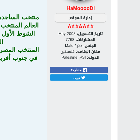
HaMooooDi
منتخب الساجدين
إدارة الموقع
الشوط الأول ل
تاريخ التسجيل:
May 2008
المشاركات:
7768
ال
الجنس:
ذكر / Male
المنتخب المصري 
مكان الإقامة:
فلسطين
الدولة:
Palestine [PS]
في جنوب أفريقي
مشاركة
تويت