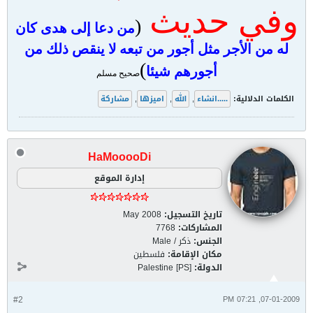
وفي حديث
(
من دعا إلى هدى كان
له من الأجر مثل أجور من تبعه لا ينقص ذلك من
)
أجورهم شيئا
صحيح مسلم
الكلمات الدلالية:
.....انشاء
,
الله
,
اميزها
,
مشاركة
HaMooooDi
إدارة الموقع
تاريخ التسجيل:
May 2008
المشاركات:
7768
الجنس:
ذكر / Male
مكان الإقامة:
فلسطين
الدولة:
Palestine [PS]
#2
07-01-2009, 07:21 PM