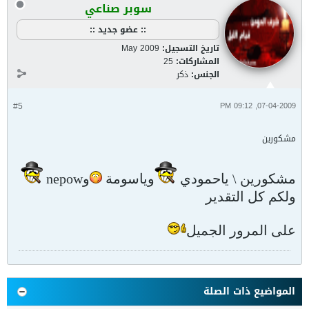
سوبر صناعي
:: عضو جديد ::
تاريخ التسجيل:
May 2009
المشاركات:
25
الجنس:
ذكر
#5
07-04-2009, 09:12 PM
مشكورين
مشكورين \ ياحمودي
وياسومة
وnepow
ولكم كل التقدير
على المرور الجميل
المواضيع ذات الصلة