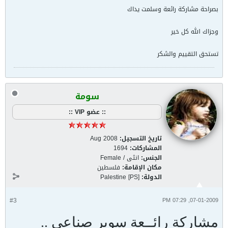
بصراحة مشاركة رائعة وسلمت يداك
وجزاك الله كل خير
تستحق التقييم والشكر
سومة
:: عضو VIP ::
تاريخ التسجيل:
Aug 2008
المشاركات:
1694
الجنس:
انثى / Female
مكان الإقامة:
فلسطين
الدولة:
Palestine [PS]
#3
07-01-2009, 07:29 PM
مشاركة رائــعة سوبر صناعي ..