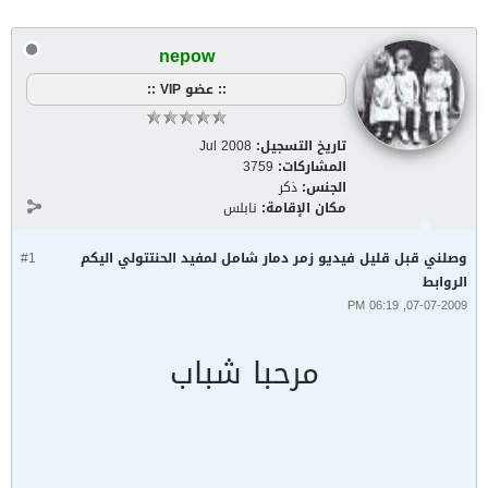
nepow
:: عضو VIP ::
تاريخ التسجيل:
Jul 2008
المشاركات:
3759
الجنس:
ذكر
مكان الإقامة:
نابلس
وصلني قبل قليل فيديو زمر دمار شامل لمفيد الحنتتولي اليكم
#1
الروابط
07-07-2009, 06:19 PM
مرحبا شباب