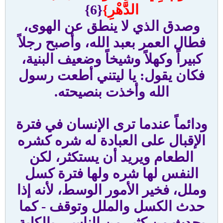
الدَّهْرِ}
{6}
وصدق الذي لا ينطق عن الهوى،
فطال العمر بعبد الله، وأصبح رجلاً
كبيراً وكهلاً وشيخاً وضعيف البنية،
فكان يقول: يا ليتني أطعت رسول
الله وأخذت بنصيحته.
ودائماً عندما ترى الإنسان في فترة
الإقبال على العبادة له شره كشره
الطعام ويريد أن يستكثر، لكن
النفس لها شره ولها فترة كسل
وملل، فخير الأمور الوسط، لأنه إذا
حدث الكسل والملل وتوقف - كما
يحدث من كثير من الناس - بالكلية