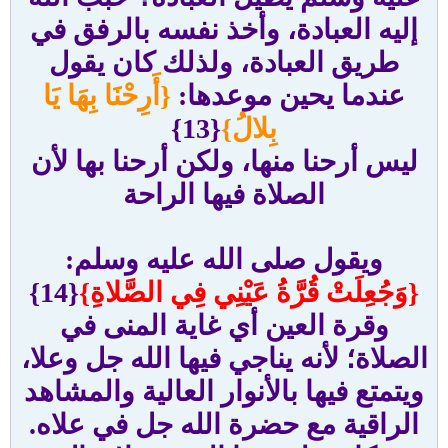
إليه العبادة، وأخذ نفسه بالرفق في
طريق العبادة، ولذلك كان يقول
عندما يحين موعدها:
{أَرِحْنَا بِهَا يَا
بِلالُ}
{13}
ليس أرحنا منها، ولكن أرحنا بها لأن
الصلاة فيها الراحة
ويقول صلى الله عليه وسلم:
{وَجُعِلَتْ قُرَّةُ عَيْنِي فِي الصَّلاةِ}
{14}
وقرة العين أي غاية المنى في
الصلاة؛ لأنه يناجي فيها الله جل وعلا،
ويتمتع فيها بالأنوار العالية والمشاهد
الراقية مع حضرة الله جل في علاه.