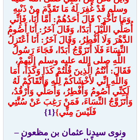
وسلم قَدْ غُفِرَ لَهُ مَا تَقَدَّمَ مِنْ ذَنْبِهِ
وَمَا تَأَخَّرَ؟ قَالَ أَحَدُهُمْ: أَمَّا أَنَا، فَإِنِّي
أُصَلِّي اللَّيْلَ أَبَدًا، وَقَالَ آخَرُ: أَنَا أَصُومُ
الدَّهْرَ وَلَا أُفْطِرُ، وَقَالَ آخَرُ: أَنَا أَعْتَزِلُ
النِّسَاءَ فَلَا أَتَزَوَّجُ أَبَدًا، فَجَاءَ رَسُولُ
اللَّهِ صلى الله عليه وسلم إِلَيْهِمْ،
فَقَالَ: أَنْتُمُ الَّذِينَ قُلْتُمْ كَذَا وَكَذَا، أَمَا
وَاللَّهِ إِنِّي لأَخْشَاكُمْ لِلَّهِ وَأَتْقَاكُمْ لَهُ
لَكِنِّي أَصُومُ وَأُفْطِرُ، وَأُصَلِّي وَأَرْقُدُ،
وَأَتَزَوَّجُ النِّسَاءَ، فَمَنْ رَغِبَ عَنْ سُنَّتِي
فَلَيْسَ مِنِّي}
{1}
ونوى سيدنا عثمان بن مظعون –