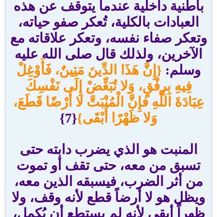
باطنية داخلية عندما يتوقف عن هذه
العبادات بالكلية، تُعكر صفو حياته،
وتعكر صفاء نفسه، وتعكر علاقاته مع
الآخرين، ولذلك قال صلى الله عليه
وسلم:
{إِنَّ هَذَا الدِّينَ مَتِينٌ، فَأَوْغِلْ
فِيهِ بِرِفْقٍ، وَلا تُبَغِّضْ إِلَى نَفْسِكَ
عِبَادَةَ اللَّهِ فإِنَّ الْمُنْبَتَّ لا أَرْضًا قَطَعَ،
وَلا ظَهْرًا أَبْقَى}
{7}
المنبت هو الذي يضرب دابته حتى
تسبق من معه، حتى تقف أو تموت
من أثر الضرب، فيسبقه الذين معه،
ويظل هو لا أرضاً قطع لأنه وقف، ولا
ظهراً أبقى لأنه لم يستطع أن يُكمل،