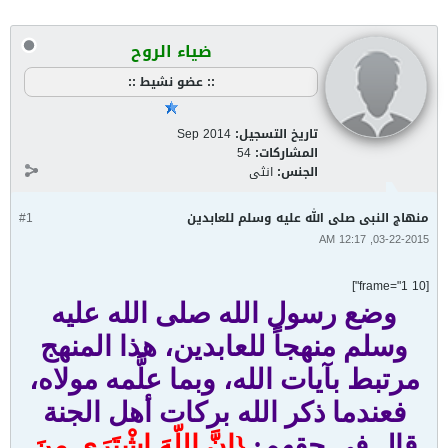
ضياء الروح
:: عضو نشيط ::
تاريخ التسجيل:
Sep 2014
المشاركات:
54
الجنس:
انثى
منهاج النبى صلى الله عليه وسلم للعابدين
#1
03-22-2015, 12:17 AM
[frame="1 10"]
وضع رسول الله صلى الله عليه
وسلم منهجاً للعابدين، هذا المنهج
مرتبط بآيات الله، وبما علَّمه مولاه،
فعندما ذكر الله بركات أهل الجنة
قال في حقهم:
{إِنَّ اللّهَ اشْتَرَى مِنَ