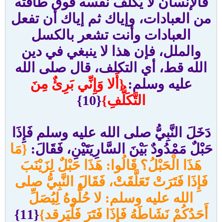
فالإنسان لا يُكلف نفسه فوق طاقته
من العبادات، وإياك ثم إياك أن تفعل
العبادات وأنت تشعر بالكسل
والملل، فإن هذا لا ينبغي في دين
الله قط، أي التكلف، قال صلى الله
عليه وسلم:
{أَلا وَإِنِّي بَرِئٌ مِنَ
التَّكَلُّفِ}
{10}
دَخَلَ النَّبِيُّ صلى الله عليه وسلم فَإِذَا
حَبْلٌ مَمْدُودٌ بَيْنَ السَّارِيَتَيْنِ، فَقَالَ:
{مَا
هَذَا الْحَبْلُ؟ قَالُوا: هَذَا حَبْلٌ لِزَيْنَبَ
فَإِذَا فَتَرَتْ تَعَلَّقَتْ، فَقَالَ النَّبِيُّ صلى
الله عليه وسلم: لا حُلُّوهُ لِيُصَلِّ
أَحَدُكُمْ نَشَاطَهُ فَإِذَا فَتَرَ فَلْيَرقد}
{11}