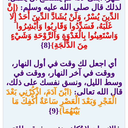
لذلك قال صلى الله عليه وسلم:
{إِنَّ
الدِّينَ يُسْرٌ، وَلَنْ يُشَادَّ الدِّينَ أَحَدٌ إِلا
غَلَبَهُ، فَسَدِّدُوا وَقَارِبُوا وَأَبْشِرُوا
وَاسْتَعِينُوا بِالْغَدْوَةِ وَالرَّوْحَةِ وَشَيْءٍ
مِنَ الدُّلْجَةِ}
{8}
أي اجعل لك وقت في أول النهار،
ووقت في آخر النهار، ووقت في
وسط الليل، ونسق نفسك على ذلك،
قال الله تعالى:
{ابْنَ آدَمَ، اذْكُرْنِي بَعْدَ
الْفَجْرِ وَبَعْدَ الْعَصْرِ سَاعَةٌ أَكْفِكَ مَا
بَيْنَهُمَا}
{9}