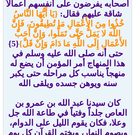
أصحابه يفرضون على أنفسهم أعمالاً
شاقة عليهم فقال:
{يَا أَيُّهَا النَّاسُ
خُذُوا مِنَ الأَعْمَالِ مَا تُطِيقُونَ، فَإِنَّ
اللَّهَ لا يَمَلُّ حَتَّى تَمَلُّوا، وَإِنَّ أَحَبَّ
الأَعْمَالِ إِلَى اللَّهِ مَا دَامَ وَإِنْ قَلَّ}
{5}
حتى أنه صلى الله عليه وسلم في
هذا المنهاج أمر المؤمن أن يضع له
منهجاً يناسب كل مراحله حتى يكبر
سنه ويوهن جسده ويلقى الله
كان سيدنا عبد الله بن عمرو بن
العاص جلداً وفتياً في طاعة الله جل
وعلا، فكان يقوم الليل على الدوام،
ويصوم النهار، ويختم القرآن كل يوم