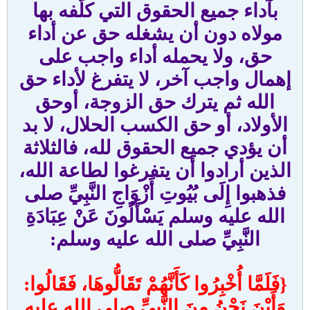
بآداء جميع الحقوق التي كلَّفه بها
مولاه دون أن يشغله حق عن أداء
حق، ولا يحمله أداء واجب على
إهمال واجب آخر، لا يتفرغ لأداء حق
الله ثم يترك حق الزوجة، أوحق
الأولاد، أو حق الكسب الحلال، لا بد
أن يؤدي جميع الحقوق لله، فالثلاثة
الذين أرادوا أن يتفرغوا لطاعة الله،
فذهبوا إِلَى بُيُوتِ أَزْوَاجِ النَّبِيِّ صلى
الله عليه وسلم يَسْأَلُونَ عَنْ عِبَادَةِ
النَّبِيِّ صلى الله عليه وسلم:
{فَلَمَّا أُخْبِرُوا كَأَنَّهُمْ تَقَالُّوهَا، فَقَالُوا:
وَأَيْنَ نَحْنُ مِنَ النَّبِيِّ صلى الله عليه