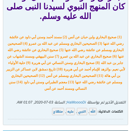
كان المنهج النبوي لسيدنا النبى صلى
الله عليه وسلم.
{1} صحيح البخاري وابن حبان عن أنس {2} مسند أحمد وسنن أبي داود عن عائشة
رضي الله عنها {3} الصحيحين البخاري ومسلم عن عبد الله بن عمرو {4} الصحيحين
البخاري ومسلم عن عائشة رضي الله عنها {5} صحيح البخاري عن عائشة رضي الله
عنها {6} صحيح البخاري عن عبد الله بن عمرو {7} سنن البيهقي ومسند الشهاب عن
جابر بن عبد الله {8} صحيح البخاري وسنن النسائي عن أبي هريرة {9} حلية الأولياء
لأبي نعيم ،والزهد للإمام أحمد عن أبي هريرة {10} تاريخ دمشق لابن عساكر عن الزبير
بن أبي هالة {11} الصحيحين البخاري ومسلم عن أنس {12} الصحيحين البخاري
ومسلم عن عائشة رضي الله عنها {13} معجم الطبراني وسنن أبي داود {14} سنن
النسائي ومسند أحمد عن أنس
التعديل الأخير تم بواسطة
HaMooooDi
; الساعة
03-07-2020, 01:07 AM
.
الكلمات الدلالية:
الله
,
النبي
,
عليه
,
منهاج