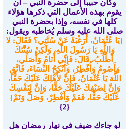
وكان حبيباً إلى حضرة النبي – أن
يقوم بهذه الأعمال التي ذكرها هؤلاء
كلها في نفسه، وإذا بحضرة النبي
صلى الله عليه وسلم يُخاطبه ويقول:
{يَا عُثْمَانُ، أَرَغْبَةً عَنْ سُنَّتِي؟ فَقَالَ: لا
وَاللَّهِ يَا رَسُولَ اللَّهِ، وَلَكِنْ سُنَّتَكَ
أَطْلُبُ، قَالَ: فَإِنِّي أَنَامُ وَأُصَلِّي،
وَأَصُومُ وَأُفْطِرُ، وَأَنْكِحُ النِّسَاءَ، فَاتَّقِ
اللَّهَ يَا عُثْمَانُ، فَإِنَّ لأَهْلِكَ عَلَيْكَ حَقًّا،
وَإِنَّ لِضَيْفِكَ عَلَيْكَ حَقًّا، وَإِنَّ لِنَفْسِكَ
عَلَيْكَ حَقًّا، فَقمْ وَأَفْطِرْ، وَصَلِّ وَنَمْ}
{2}
لو جاءك ضيف في نهار رمضان هل