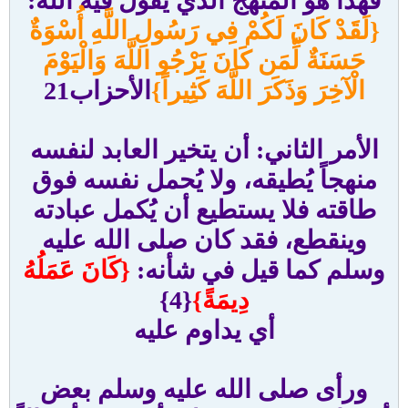
فهذا هو المنهج الذي يقول فيه الله:
{لَقَدْ كَانَ لَكُمْ فِي رَسُولِ اللَّهِ أُسْوَةٌ
حَسَنَةٌ لِّمَن كَانَ يَرْجُو اللَّهَ وَالْيَوْمَ
الْآخِرَ وَذَكَرَ اللَّهَ كَثِيراً}
الأحزاب21
الأمر الثاني: أن يتخير العابد لنفسه
منهجاً يُطيقه، ولا يُحمل نفسه فوق
طاقته فلا يستطيع أن يُكمل عبادته
وينقطع، فقد كان صلى الله عليه
وسلم كما قيل في شأنه:
{كَانَ عَمَلُهُ
دِيمَةً}
{4}
أي يداوم عليه
ورأى صلى الله عليه وسلم بعض