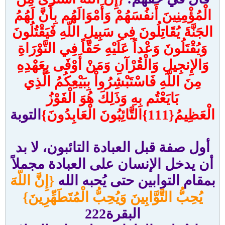
الْمُؤْمِنِينَ أَنفُسَهُمْ وَأَمْوَالَهُم بِأَنَّ لَهُمُ
الجَنَّةَ يُقَاتِلُونَ فِي سَبِيلِ اللّهِ فَيَقْتُلُونَ
وَيُقْتَلُونَ وَعْداً عَلَيْهِ حَقّاً فِي التَّوْرَاةِ
وَالإِنجِيلِ وَالْقُرْآنِ وَمَنْ أَوْفَى بِعَهْدِهِ
مِنَ اللّهِ فَاسْتَبْشِرُواْ بِبَيْعِكُمُ الَّذِي
بَايَعْتُم بِهِ وَذَلِكَ هُوَ الْفَوْزُ
الْعَظِيمُ{111}التَّائِبُونَ الْعَابِدُونَ}
التوبة
أول صفة قبل العبادة التائبون، لا بد
أن يدخل الإنسان على العبادة مجملاً
بمقام التوابين حتى يُحبه الله
{إِنَّ اللّهَ
يُحِبُّ التَّوَّابِينَ وَيُحِبُّ الْمُتَطَهِّرِينَ}
البقرة222