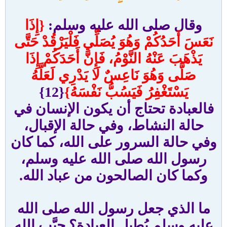
وقال صلى الله عليه وسلم:
{إِذَا
نَعَسَ أَحَدُكُمْ وَهُوَ يُصَلِّي فَلْيَرْقُدْ حَتَّى
يَذْهَبَ عَنْهُ النَّوْمُ، فَإِنَّ أَحَدَكُمْ إِذَا
صَلَّى وَهُوَ نَاعِسٌ لَا يَدْرِي لَعَلَّهُ
يَسْتَغْفِرُ فَيَسُبُّ نَفْسَهُ}
{12}
فالعبادة تحتاج أن يكون الإنسان في
حالة النشاط، وفي حالة الإقبال،
وفي حالة السرور على الله، كما كان
رسول الله صلى الله عليه وسلم،
وكما كان الصالحون من عباد الله.
ما الذي جعل رسول الله صلى الله
عليه وسلم يُطيل العبادة؟ حبَّب الله