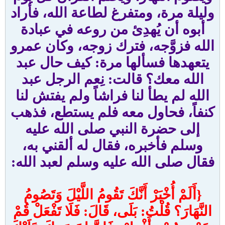
وليلة مرة، ومتفرغ لطاعة الله، فأراد
أبوه أن يُهدِئ من روعه في عبادة
الله فزوَّجه، فترك زوجه، وكان عمرو
يتعهدها فسألها مرة: كيف حال عبد
الله معك؟ قالت: نِعم الرجل عبد
الله لم يطأ لنا فراشاً ولم يفتش لنا
كنفاً، فحاول معه فلم يستطع، فذهب
إلى حضرة النبي صلى الله عليه
وسلم فأخبره، فقال له ألقني به،
فقال صلى الله عليه وسلم لعبد الله:
{أَلَمْ أُخْبَرْ أَنَّكَ تَقُومُ اللَّيْلَ وَتَصُومُ
النَّهَارَ؟ قُلْتُ: بَلَى، قَالَ: فَلَا تَفْعَلْ قُمْ