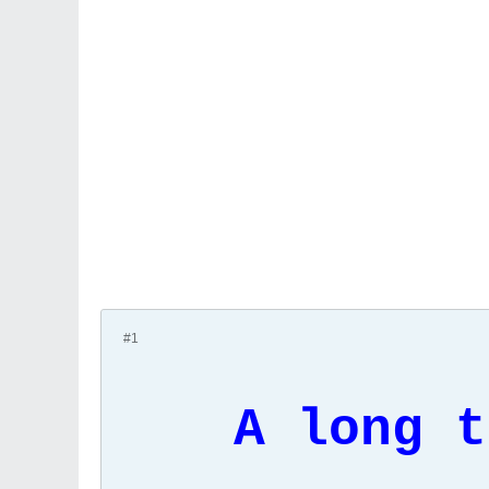
#1
A long t