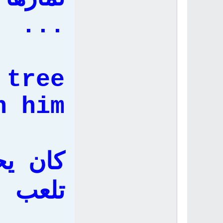
...
 tree
 him.
كان ي
تلعب 