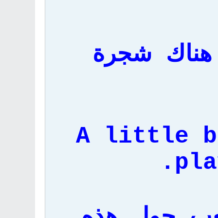
هناك شجرة
A little b
pla
عب حول هذه