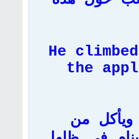
He climbed
the appl
ويأكل من
ينام في ظلها