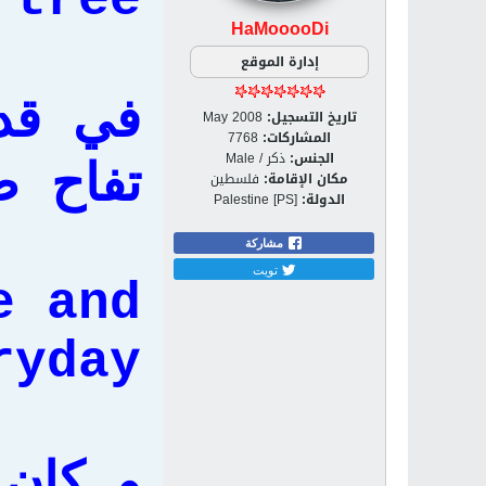
tree.
HaMooooDi
إدارة الموقع
في قد
تاريخ التسجيل:
May 2008
المشاركات:
7768
الجنس:
ذكر / Male
تفاح 
مكان الإقامة:
فلسطين
الدولة:
Palestine [PS]
مشاركة
تويت
e and
yday.
و كان