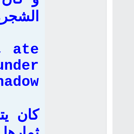
الشجر
, ate
under
dow...
كان يت
ثمارها