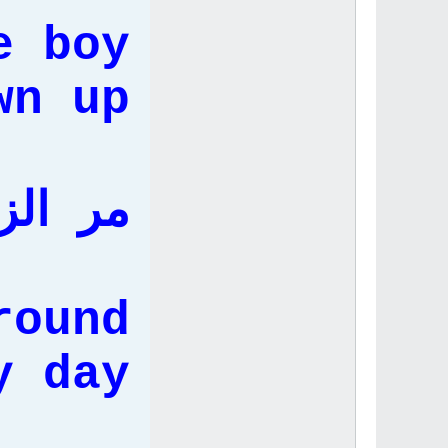
e boy
n up,
مر الز
round
 day.