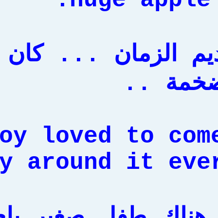
huge apple 
يم الزمان ... كان 
ضخمة ..
oy loved to com
y around it ever
 هناك طفل صغير يل