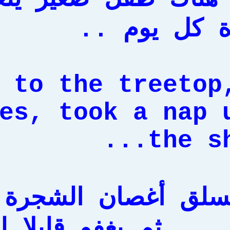
ة كل يوم ..
 to the treetop
es, took a nap 
the sha
سلق أغصان الشجرة 
 ... ثم يغفو قليلا ل