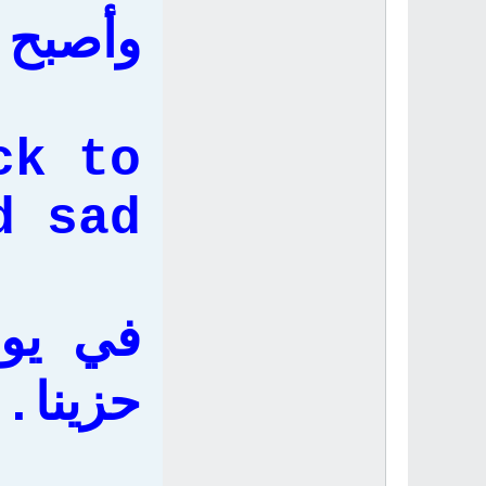
وأصبح 
ck to
 sad.
في يوم
حزينا.