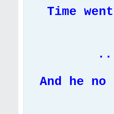
Time went
..
And he no 