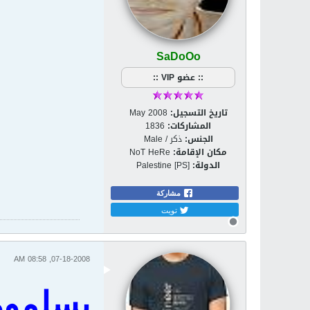
SaDoOo
:: عضو VIP ::
تاريخ التسجيل:
May 2008
المشاركات:
1836
الجنس:
ذكر / Male
مكان الإقامة:
NoT HeRe
الدولة:
Palestine [PS]
مشاركة
تويت
07-18-2008, 08:58 AM
يسلموو