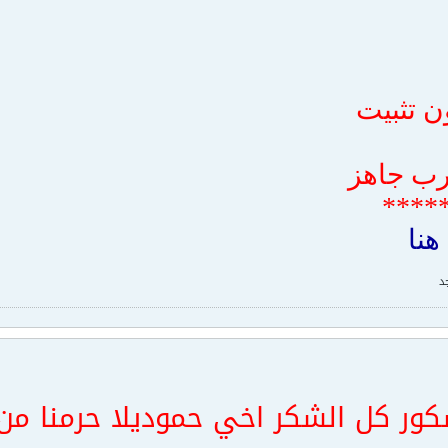
ن تثبيت
رب جاهز
****
هنا
د
ور كل الشكر اخي حمودي
لا حرمنا م