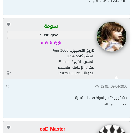
الكلمات الدلالية:
لا يوجد
سومة
:: عضو VIP ::
تاريخ التسجيل:
Aug 2008
المشاركات:
1694
الجنس:
انثى / Female
مكان الإقامة:
فلسطين
الدولة:
Palestine [PS]
#2
09-04-2008, 12:01 PM
مشكوور كتيير لمواضيعك المتميزة
تحيــــــــــــاتي لك
HeaD Master