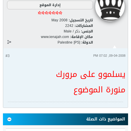
إدارة الموقع
تاريخ التسجيل:
May 2008
المشاركات:
2242
الجنس:
ذكر / Male
مكان الإقامة:
www.ienajah.com
الدولة:
Palestine [PS]
#3
09-04-2008, 07:02 PM
يسلموو على مرورك
منورة الموضوع
المواضيع ذات الصلة