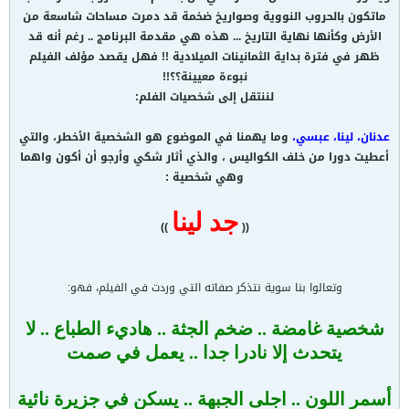
ماتكون بالحروب النووية وصواريخ ضخمة قد دمرت مساحات شاسعة من
الأرض وكأنها نهاية التاريخ ... هذه هي مقدمة البرنامج .. رغم أنه قد
ظهر في فترة بداية الثمانينات الميلادية !! فهل يقصد مؤلف الفيلم
نبوءة معيينة؟؟!!
لننتقل إلى شخصيات الفلم:
عدنان،
لينا،
عبسي،
وما يهمنا في الموضوع هو الشخصية الأخطر، والتي
أعطيت دورا من خلف الكواليس ، والذي أثار شكي وأرجو أن أكون واهما
وهي شخصية :
جد لينا
))
((
وتعالوا بنا سوية نتذكر صفاته التي وردت في الفيلم، فهو:
شخصية غامضة .. ضخم الجثة .. هاديء الطباع .. لا
يتحدث إلا نادرا جدا .. يعمل في صمت
أسمر اللون .. اجلى الجبهة .. يسكن في جزيرة نائية