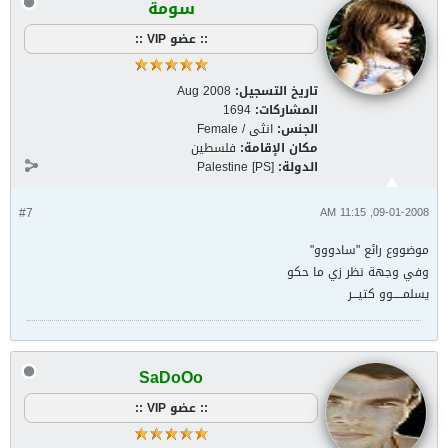
سومة
:: عضو VIP ::
تاريخ التسجيل:
Aug 2008
المشاركات:
1694
الجنس:
انثى / Female
مكان الإقامة:
فلسطين
الدولة:
Palestine [PS]
#7
09-01-2008, 11:15 AM
موضووع رائع "سادووو"
وفي وجهة نظر زي ما حكو
يسلمـــــوو كتيـــر
SaDoOo
:: عضو VIP ::