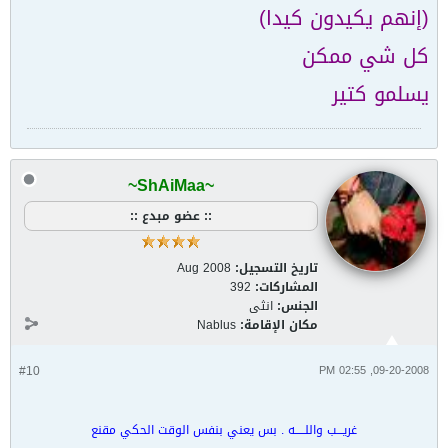
(إنهم يكيدون كيدا)
كل شي ممكن
يسلمو كتير
~ShAiMaa~
:: عضو مبدع ::
تاريخ التسجيل:
Aug 2008
المشاركات:
392
الجنس:
انثى
مكان الإقامة:
Nablus
#10
09-20-2008, 02:55 PM
غريـــب واللـــــه . بس يعني بنفس الوقت الحكي مقنع