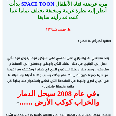
مرة عرضته قناة الأطفال
TOON
SPACE
بدأت
أنظر إليه نظرة غريبة ومخيفة تختلف تماما عما
كنت قد رأيته سابقا
هل فهمتم شيئا ؟؟؟
تعالوا أخبركم ما الخبر :
بعد متابعتي له واصراري على نفسي على التركيز فيما يعرض فيه لكي
أصل إلى اليقين من ذلك الشك الذي راودني ودفعني الى الاهتمام
بمتابعته ، وبعد ذلك وصلت لموضوع الذي لي خطيرا ويكشف سرا غريبا
مر علينا جميعا دون أدنى اهتمام وذلك بسبب جهلنا أحيانا ولا مبالاتنا
في أحيان اخرى ولنبدأ من المقدمة التي تحكى باستمرار عند بداية كل
حلقة ونصها مايلي : -
في عام 2008 سيحل الدمار
((
والخراب كوكب الأرض .......
))
ويصور معها لقطات من الدمار الذي حل بالعالم كأنها حروب مدمرة اشبه