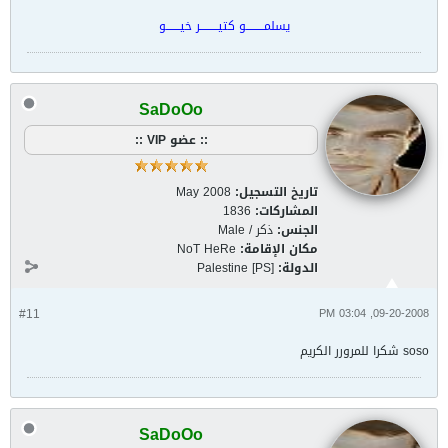
يسلمـــــــــو كتيـــــــــر خيـــــــو
SaDoOo
:: عضو VIP ::
تاريخ التسجيل:
May 2008
المشاركات:
1836
الجنس:
ذكر / Male
مكان الإقامة:
NoT HeRe
الدولة:
Palestine [PS]
#11
09-20-2008, 03:04 PM
soso شكرا للمرورر الكريم
SaDoOo