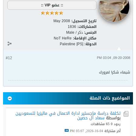
:: عضو VIP ::
تاريخ التسجيل:
May 2008
المشاركات:
1836
الجنس:
ذكر / Male
مكان الإقامة:
NoT HeRe
الدولة:
Palestine [PS]
#12
09-20-2008, 03:04 PM
شيماء شكرا لمرورك
المواضيع ذات الصلة
تكلفة دراسة ماجستير ادارة الاعمال في ماليزيا للسعوديين
بواسطة
سعاد آل حصين
ردود 0
65 مشاهدات
آخر مشاركة
04-16-2026, 05:07 PM