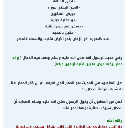
- اجلى الجبهة
- العين اليمنى عوراء
- عريض المنكبين
- ذو عقلية جبارة
- يسكن في جزيرة نائية
- مكبل بالحديد
- عند ظهوره أخر الزمان يأمر الأرض فتنبت والسماء فتمطر
وفي حديث لرسول الله صلى الله عليه وسلم وصف فيه الدجال (
و له
حمار يركبه عرض ما بين أذنيه أربعون ذراعا
)
هل المقصود في الحديث هو الحمار الذي نعرفه، أم أن ذكر الحمار هنا
للتشبيه بمركبة الدجال ؟؟
فمن غير المعقول أن يقول الرسول صلى الله عليه وسلم لأصحابه أن
الدجال سيركب طائرة لونها أحمر مثلا
والله أعلم
ولا تنس مركبة جد لينا الطائرة التي كانت بشكل مستمر في نهاية