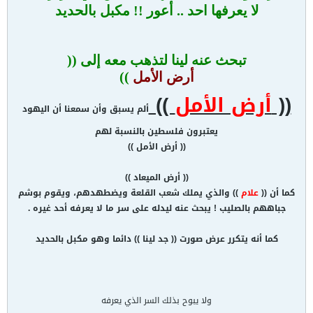
لا يعرفها احد .. أعور !! مكبل بالحديد
تبحث عنه لينا لتذهب معه إلى ((
أرض الأمل
))
((
أرض الأمل
))
ألم يسبق وأن سمعنا أن اليهود
يعتبرون فلسطين بالنسبة لهم
(( أرض الأمل ))
(( أرض الميعاد ))
كما أن ((
علام
)) والذي يملك شعب القلعة ويضطهدهم، ويقوم بوشم
جباههم بالصليب ! يبحث عنه ليدله على سر ما لا يعرفه أحد غيره .
كما أنه يتكرر عرض صورت (( جد لينا )) دائما وهو مكبل بالحديد
ولا يبوح بذلك السر الذي يعرفه