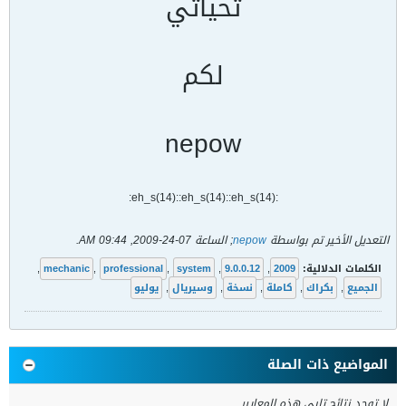
تحياتي
لكم
nepow
:eh_s(14)::eh_s(14)::eh_s(14):
التعديل الأخير تم بواسطة
nepow
; الساعة
07-24-2009, 09:44 AM
.
الكلمات الدلالية:
2009
,
9.0.0.12
,
system
,
professional
,
mechanic
,
الجميع
,
بكراك
,
كاملة
,
نسخة
,
وسيريال
,
يوليو
المواضيع ذات الصلة
لا توجد نتائج تلبي هذه المعايير.