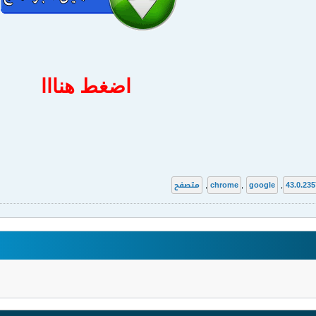
اضغط هنااا
43.0.235
,
google
,
chrome
,
متصفح