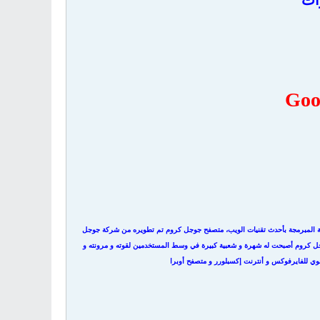
ات
Goo
رونية المبرمجة بأحدث تقنيات الويب، متصفح جوجل كروم تم تطويره من شركة جوجل
وجل كروم أصبحت له شهرة و شعبية كبيرة في وسط المستخدمين لقوته و مرونته و
وي للفايرفوكس و أنترنت إكسبلورر و متصفح أوبرا