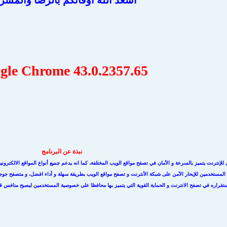
اسعد الله اوقاتكم بالرضا والمسر
gle Chrome 43.0.2357.65
نبذة عن البرنامج
إنترنت يتميز بالسرعة و الأمان في تصفح مواقع الويب المختلفة، كما انه يدعم جميع أنواع المواقع الالكت
 المستخدمين للإبحار الآمن على شبكة الأنترنت و تصفح مواقع الويب بطريقة سهلة و أداء افضل، و متصفح ج
تقراره في تصفح الانترنت و الحماية القوية التي يتميز بها محافظا على خصوصية المستخدمين ليصبح منافس ق