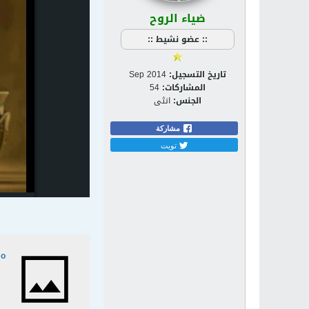
ضياء الروح
:: عضو نشيط ::
تاريخ التسجيل:
Sep 2014
المشاركات:
54
الجنس:
انثى
مشاركة
تويت
Uo