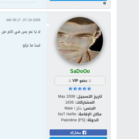
07-18-2008, 09:17 AM
لا يا عم بس في اكم من 
لسا ما نزلو
SaDoOo
:: عضو VIP ::
تاريخ التسجيل:
May 2008
المشاركات:
1836
الجنس:
ذكر / Male
مكان الإقامة:
NoT HeRe
الدولة:
Palestine [PS]
مشاركة