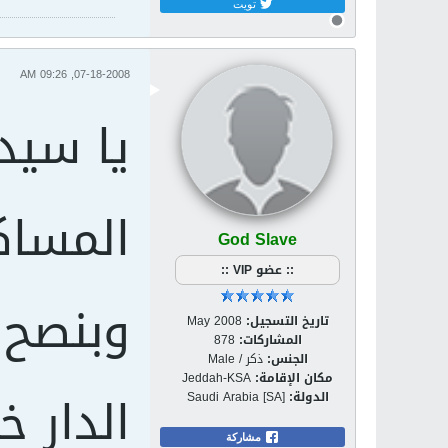
تويت
07-18-2008, 09:26 AM
يا سيد
المساك
God Slave
:: عضو VIP ::
وبنصح 
تاريخ التسجيل:
May 2008
المشاركات:
878
الجنس:
ذكر / Male
مكان الإقامة:
Jeddah-KSA
الدار 
الدولة:
Saudi Arabia [SA]
مشاركة