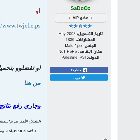
SaDoOo
او
:: عضو VIP ::
//www.twjehe.ps/
تاريخ التسجيل:
May 2008
المشاركات:
1836
الجنس:
ذكر / Male
مكان الإقامة:
NoT HeRe
الدولة:
Palestine [PS]
او تفضلوو بتحمي
مشاركة
تويت
من هنا
وجاري رفع نتائج 
التعديل الأخير تم بواسطة
الكلمات الدلالية:
لا يوج