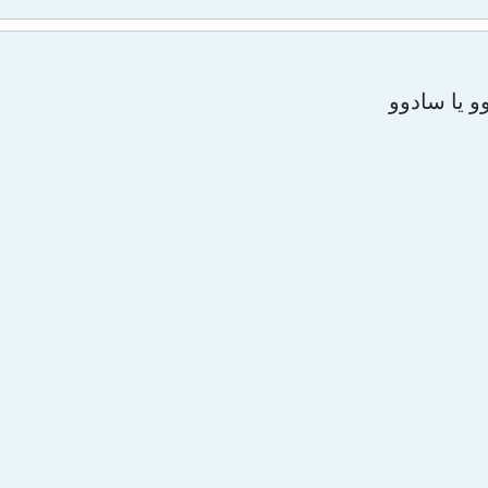
وو يا سادوو