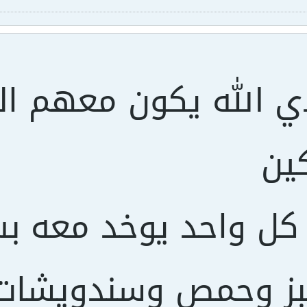
ي الله يكون معهم ال
ين
كل واحد يوخد معه ب
خبز وحمص وسندويشات 