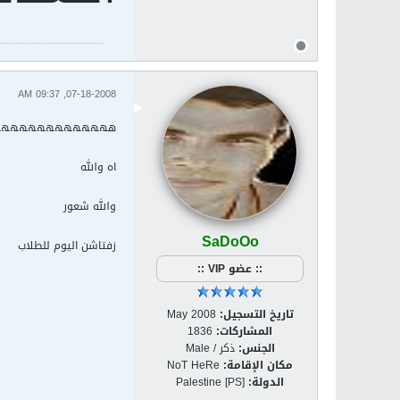
07-18-2008, 09:37 AM
هههههههههههههه
اه والله
والله شعور
SaDoOo
زفتاشن اليوم للطلاب
:: عضو VIP ::
تاريخ التسجيل:
May 2008
المشاركات:
1836
الجنس:
ذكر / Male
مكان الإقامة:
NoT HeRe
الدولة:
Palestine [PS]