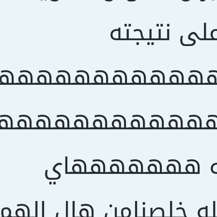
على نتيجته
ههههههههههه
ههههههههههه
 هههههههاي
له خلصنامن هال الهم