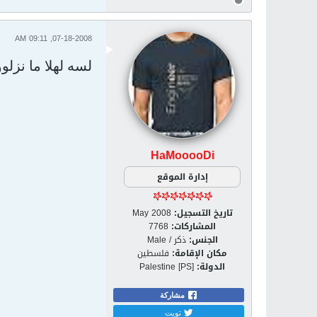
07-18-2008, 09:11 AM
لسه لهلا ما نزلو
HaMooooDi
إدارة الموقع
تاريخ التسجيل:
May 2008
المشاركات:
7768
الجنس:
ذكر / Male
مكان الإقامة:
فلسطين
الدولة:
Palestine [PS]
مشاركة
تويت