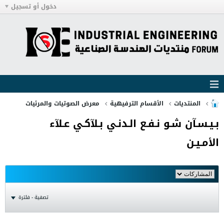
دخول أو تسجيل
المنتديات
الأقسام الترفيهية
معرض الصوتيات والمرئيات
بـيـسـآن شـو نـفـع الـدنـي بـلآكـي عـلآء
الأمـيـن
تصفية - فلترة