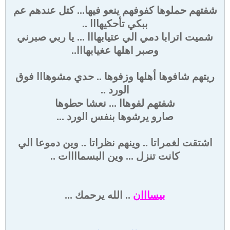
شفتهم حملوها كفوفهم ينعو فيها... كتل عندهم عم
ببكي تأحكيهااا ..
شميت اترابا دمي الي عتيابهااا ... يا ربي صبرني
وصبر اهلها عغيابهااا..
ريتهم شافوها أهلها وزفوها .. حدي مشوهااا فوق
الورد ..
شفتهم لفوهاا ... نعشا حطوها
صارو يرشوها بنفس الورد ...
اشتقت لغمراتا .. وينهم نظراتا .. وين دموعا الي
كانت تنزل ... وين البسماااات ..
بيسااان
.. الله يرحمك ...