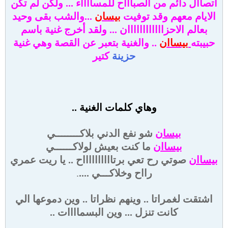
اتصاال دائم من الصباااح للمسااااء ... ولكن لم تكن
الايام معهم وقد توفيت
بيسان
...والشب بقى وحيد
بعالم الاحزاااااااااااان ... ولقد أخرج غنية باسم
حبيبته
بيساان
.. والغنية بتعبر عن القصة وهي غنية
حزينة
كتير
وهاي كلمات الغنية ..
بيسان
شو نفع الدني بلاكــــــــي
بيساان
ما كنت بعيش لولاكــــــي
بيساان
صوتي رح تعي برتااااااااااح .. يا ريت عمري
رااح وخلاكـــي ....
.
اشتقت لغمراتا .. وينهم نظراتا .. وين دموعها الي
كانت تنزل ... وين البسماااات ..