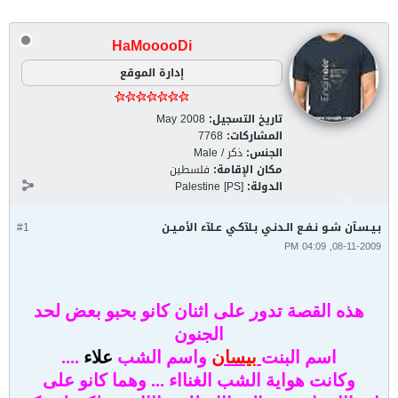
HaMooooDi
إدارة الموقع
تاريخ التسجيل:
May 2008
المشاركات:
7768
الجنس:
ذكر / Male
مكان الإقامة:
فلسطين
الدولة:
Palestine [PS]
بـيـسـآن شـو نـفـع الـدنـي بـلآكـي عـلآء الأمـيـن
#1
08-11-2009, 04:09 PM
هذه القصة تدور على اثنان كانو بحبو بعض لحد
الجنون
اسم البنت
بيسان
واسم الشب
علاء
....
وكانت هواية الشب الغنااء ... وهما كانو على