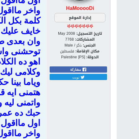
اول مااقول 
HaMooooDi
واخر مااقول
إدارة الموقع
كلمة بكل الك
خايف عليك 
تاريخ التسجيل:
May 2008
المشاركات:
7768
وان بعدى طا
الجنس:
ذكر / Male
توحشنى واسا
مكان الإقامة:
فلسطين
الدولة:
Palestine [PS]
اهو ده الكلا
وكلامى ليك
مشاركة
تويت
وياما بينا ح
هتمنى ايه ق
واتمنى ليه 
حبك ده عمر
اول مااقول 
واخر مااقول