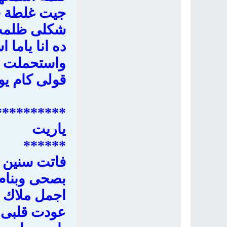
جيت غلطة فى
شكلى ظلمت 
ده انا ياما 
واستحملت 
قولى كام يو
**********
ياريت
******
فاتت سنين م
بصحى وبنام
اجمل ملاك 
عودت قلبى 