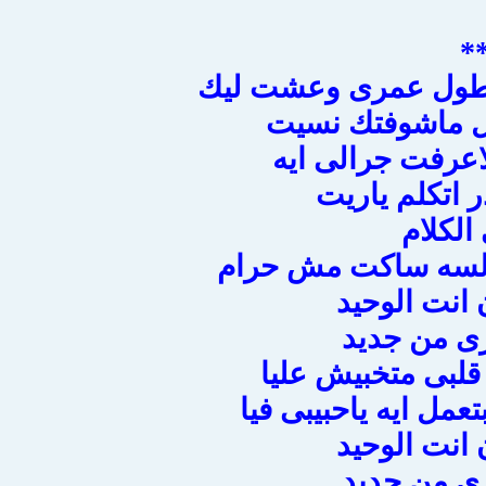
*
طول عمرى وعشت ليك
ول ماشوفتك نسيت
اعرفت جرالى ايه
ر اتكلم ياريت
 الكلام
لسه ساكت مش حرام
انت الوحيد
ى من جديد
 قلبى متخبيش عليا
تعمل ايه ياحبيبى فيا
انت الوحيد
ى من جديد