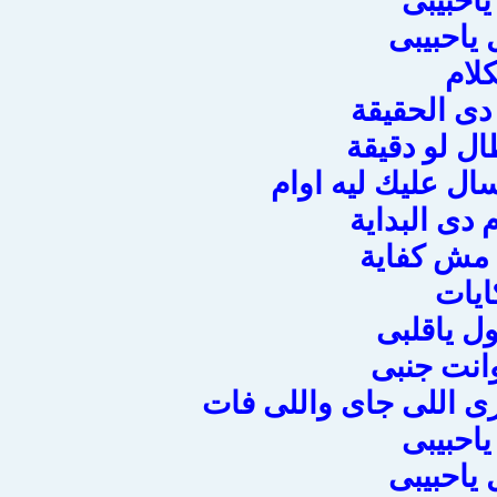
ياحبيبى
 ياحبيبى
لام
دى الحقيقة
ل لو دقيقة
ل عليك ليه اوام
م دى البداية
 مش كفاية
كايات
ول ياقلبى
وانت جنبى
ى اللى جاى واللى فات
ياحبيبى
 ياحبيبى