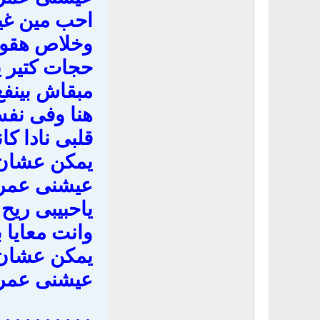
احب مين غي
وخلاص هقول
حجات كتير ي
مبقاش بينفع
هنا وفى نف
قلبى نادا ك
يمكن عشان 
عيشنى عمر
ياحبيبى ريح
وانت معايا ب
يمكن عشان 
عيشنى عمر