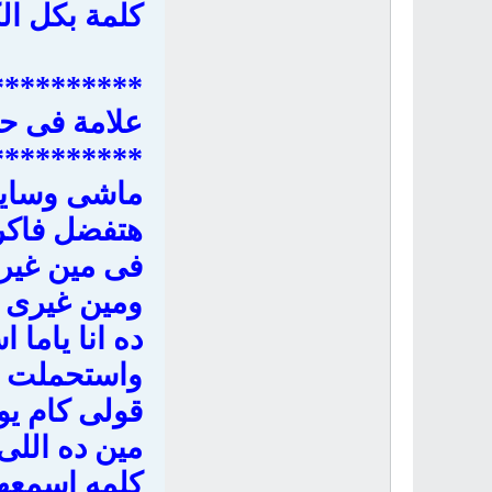
كلمة بكل الك
**********
علامة فى حي
**********
ماشى وسايب
هتفضل فاكرن
فى مين غير
ومين غيرى 
ده انا ياما 
واستحملت 
قولى كام يو
مين ده اللى
كلمه اسمعه