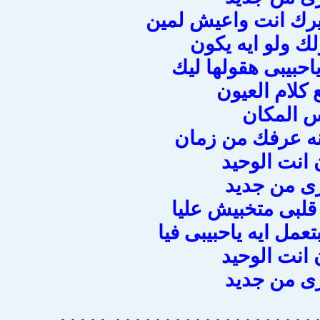
رك انت واعيش لمين
ك ولو ايه يكون
احبيبى هقولها ليك
 كلام العيون
س المكان
انه عرفك من زمان
انت الوحيد
ى من جديد
 قلبى متخبيش عليا
تعمل ايه ياحبيبى فيا
انت الوحيد
ى من جديد