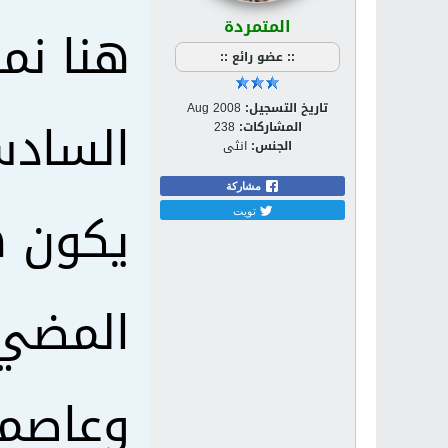
المتمردة
هنا نمد
:: عضو رائع ::
تاريخ التسجيل:
Aug 2008
السادس
المشاركات:
238
الجنس:
انثى
مشاركة
يكون ه
تويت
المضي 
وعاصمت