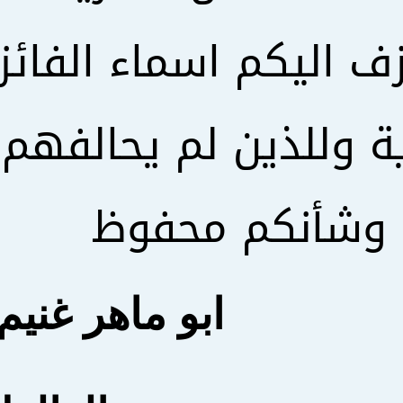
زف اليكم اسماء الفائز
ية وللذين لم يحالفهم
 وشأنكم محفوظ
ابو ماهر غنيم