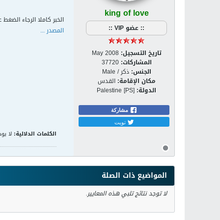
king of love
الخبر كاملا الرجاء الضغط ع
:: عضو VIP ::
المصدر ...
تاريخ التسجيل:
May 2008
المشاركات:
37720
الجنس:
ذكر / Male
مكان الإقامة:
القدس
الدولة:
Palestine [PS]
مشاركة
تويت
الكلمات الدلالية:
لا يوج
المواضيع ذات الصلة
لا توجد نتائج تلبي هذه المعايير.