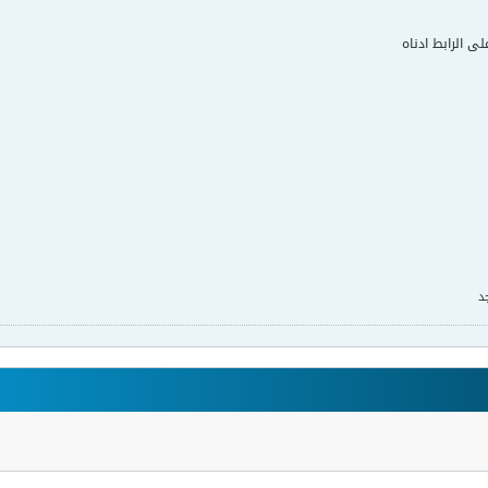
لى الرابط ادناه
د