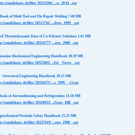
tp://rapidshare. de/files/ 20323266/ ...ss_20 01_.rar
book of Mold Tool and Die Repair Welding 7.48 MB
p://rapidshare. de/files/ 20323742/ ...drew_1999_ .rar
of Thermodynamic Data of Co-Polymer Solutions 1.61 MB
p://rapidshare. de/files/ 20324777/ ...ress_2000_ .rar
ntation Biochemical Engineering Handbook 30.59 MB
p://rapidshare. de/files/ 20325692/ ...Ed__Noyes_ .rar
Structural Engineering Handbook 28.23 MB
p://rapidshare. de/files/ 20326475/ ...s_1999_ _v3.rar
ook of Airconditioning and Refrigeration 14.56 MB
p://rapidshare. de/files/ 20326933/ ...Graw_Hill_ .rar
grochemical Pesticide Safety Handbook 25.25 MB
p://rapidshare. de/files/ 20327619/ ...ress_1998_ .rar