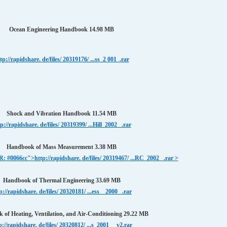
Ocean Engineering Handbook 14.98 MB
tp://rapidshare. de/files/ 20319176/ ...ss_2 001_.rar
Shock and Vibration Handbook 11.54 MB
p://rapidshare. de/files/ 20319399/ ...Hill_2002_ .rar
Handbook of Mass Measurement 3.38 MB
< SPAN style="COLOR: #0066cc">http://rapidshare. de/files/ 20319467/ ...RC_2002_ .rar
Handbook of Thermal Engineering 33.69 MB
p://rapidshare. de/files/ 20320181/ ...ess__2000_ .rar
of Heating, Ventilation, and Air-Conditioning 29.22 MB
p://rapidshare. de/files/ 20320812/ ...s_2001_ _v2.rar