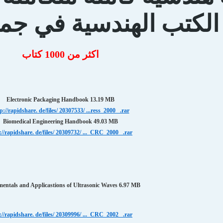
الكتب الهندسية في جم
اكثر من 1000 كتاب
Electronic Packaging Handbook 13.19 MB
p://rapidshare. de/files/ 20307533/ ...ress_2000_ .rar
Biomedical Engineering Handbook 49.03 MB
://rapidshare. de/files/ 20309732/ ..._CRC_2000_ .rar
entals and Applicastions of Ultrasonic Waves 6.97 MB
://rapidshare. de/files/ 20309996/ ..._CRC_2002_ .rar