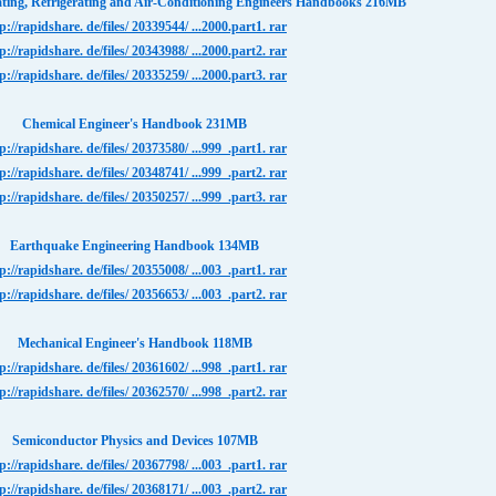
ating, Refrigerating and Air-Conditioning Engineers Handbooks 216MB
p://rapidshare. de/files/ 20339544/ ...2000.part1. rar
p://rapidshare. de/files/ 20343988/ ...2000.part2. rar
p://rapidshare. de/files/ 20335259/ ...2000.part3. rar
Chemical Engineer's Handbook 231MB
p://rapidshare. de/files/ 20373580/ ...999_.part1. rar
p://rapidshare. de/files/ 20348741/ ...999_.part2. rar
p://rapidshare. de/files/ 20350257/ ...999_.part3. rar
Earthquake Engineering Handbook 134MB
p://rapidshare. de/files/ 20355008/ ...003_.part1. rar
p://rapidshare. de/files/ 20356653/ ...003_.part2. rar
Mechanical Engineer's Handbook 118MB
p://rapidshare. de/files/ 20361602/ ...998_.part1. rar
p://rapidshare. de/files/ 20362570/ ...998_.part2. rar
Semiconductor Physics and Devices 107MB
p://rapidshare. de/files/ 20367798/ ...003_.part1. rar
p://rapidshare. de/files/ 20368171/ ...003_.part2. rar