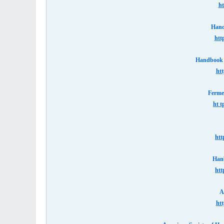
ht
Hand
htt
Handbook 
htt
Ferme
ht t
htt
Hanb
htt
A
htt