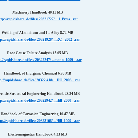
Machinery Handbook 40.11 MB
ttp://rapidshare. de/files/ 20321727/ ... l_Press_.rar
Welding of ALuminum and Its Alloy 8.72 MB
p://rapidshare. de/files/ 20321928/ ...RC _2002_.rar
Root Cause Failure Analysis 15.05 MB
://rapidshare. de/files/ 20322247/ ...mann_1999_ .rar
Handbook of Inorganic Chemical 6.76 MB
p://rapidshare. de/files/ 20322 418/ ...Hill_2003_ .rar
rensic Structural Engineering Handbook 23.34 MB
p://rapidshare. de/files/ 20322942/ ...Hill_2000_ .rar
Handbook of Corrosion Engineering 10.47 MB
p://rapidshare. de/files/ 20323168/ ...Hill_1999_ .rar
Electromagnetics Handbook 4.33 MB