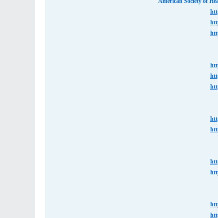
American Society of He
htt
htt
htt
htt
htt
htt
htt
htt
htt
htt
htt
htt