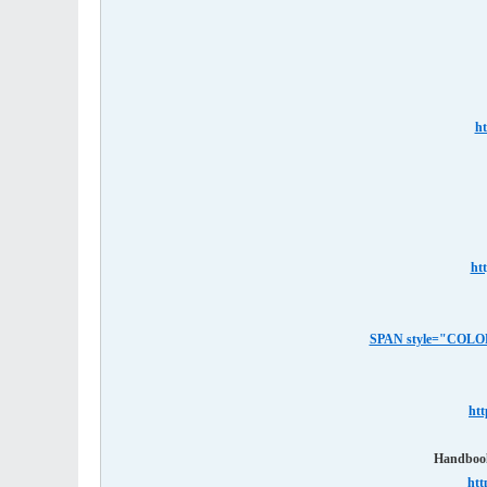
ht
htt
htt
Handbook 
htt