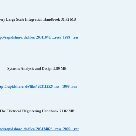
ery Large Scale Integration Handbook 31.72 MB
p://rapidshare. de/files/ 20311048/ ...ress_1999_ .rar
Systems Analysis and Design 5.89 MB
tp://rapidshare. de/files/ 20311252/ ...ss_ 1998_.rar
The Electrical ENgineering Handbook 71.02 MB
p://rapidshare. de/files/ 20313482/ ...ress_2000_ .rar