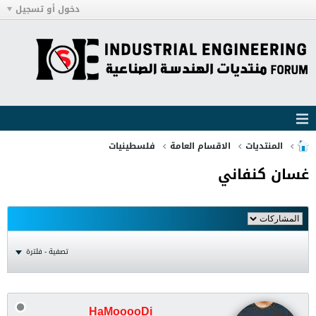
دخول أو تسجيل
المنتديات
الاقسام العامة
فلسطينيات
غسان كنفاني
تصفية - فلترة
HaMooooDi