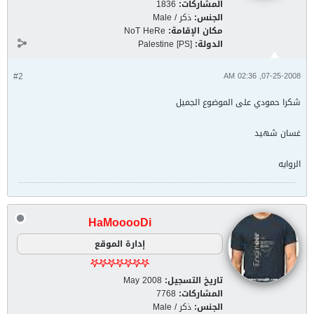
المشاركات:
1836
الجنس:
ذكر / Male
مكان الإقامة:
NoT HeRe
الدولة:
Palestine [PS]
#2
07-25-2008, 02:36 AM
شكرا حمودي على الموضوع الجميل
غسان شهيد
الروايه
HaMooooDi
إدارة الموقع
تاريخ التسجيل:
May 2008
المشاركات:
7768
الجنس:
ذكر / Male