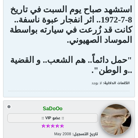
استشهد صباح يوم السبت في تاريخ
8-7-1972.. اثر انفجار عبوة ناسفة..
كانت قد زُرعت في سيارته بواسطة
الموساد الصهيوني.
"حمل دائماً.. هم الشعب.. و القضية
..و الوطن".
الكلمات الدلالية:
لا يوجد
SaDoOo
:: عضو VIP ::
تاريخ التسجيل:
May 2008