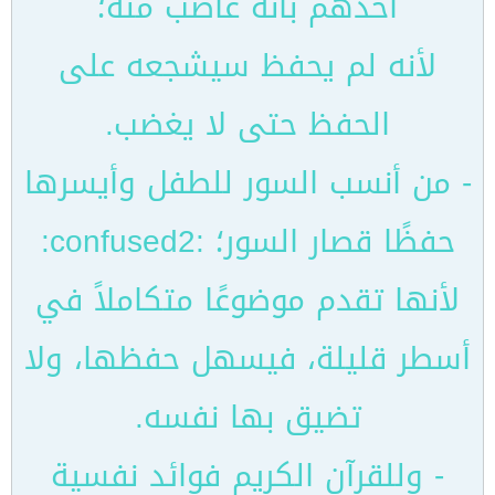
أحدهم بأنه غاضب منه؛
لأنه لم يحفظ سيشجعه على
الحفظ حتى لا يغضب.
- من أنسب السور للطفل وأيسرها
حفظًا قصار السور؛ :confused2:
لأنها تقدم موضوعًا متكاملاً في
أسطر قليلة، فيسهل حفظها، ولا
تضيق بها نفسه.
- وللقرآن الكريم فوائد نفسية