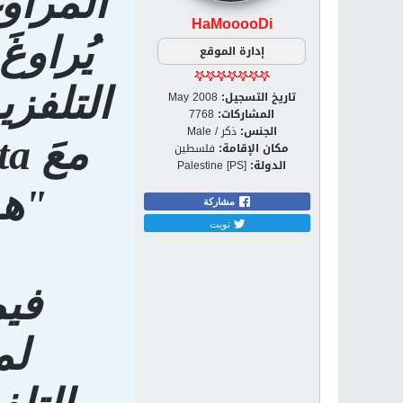
المراو
HaMooooDi
يُراوغ
إدارة الموقع
التلفزي
تاريخ التسجيل:
May 2008
المشاركات:
7768
الجنس:
ذكر / Male
مكان الإقامة:
فلسطين
الدولة:
Palestine [PS]
"هو
مشاركة
تويت
فيم
لم