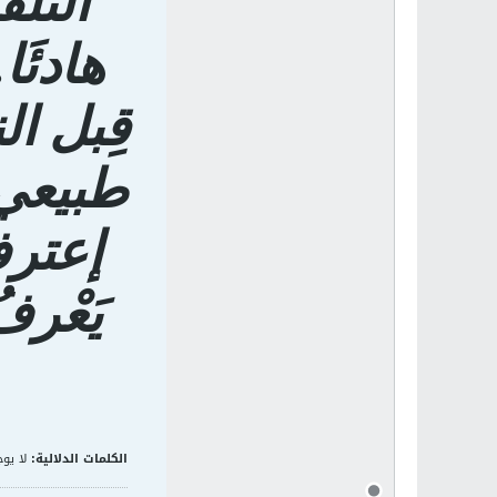
التلف
هادئَا
قِبل ال
طبيعي 
إعترف
يَعْرف
الكلمات الدلالية:
لا يوج