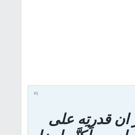
#1
 ان قدرتِه على