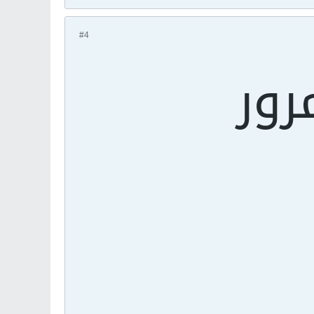
#4
رور