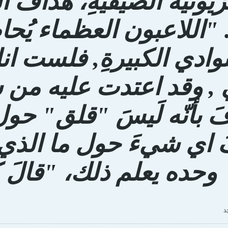
زيونية الصيفيةِ، هداف الب
. "اللاعبون العظماء يُحا
نوادي الكبيرةِ, فلست ان
, وقد اعتدت عليه من س
َ بأنّه لَيسَ "قلق" حول 
ُ اي شيءَ حول ما الذي سَي
وحده يعلم ذلك، "قالَ 
د