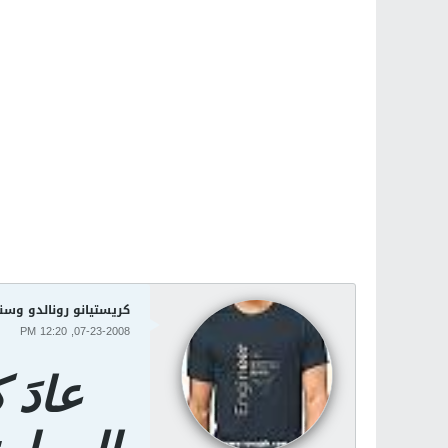
كريستيانو رونالدو وسن
07-23-2008, 12:20 PM
عادَ 