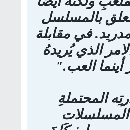
بِ ولَكنَّه ايضا
 يتعلق بالمسلسل
 مدريد. في مقابلة
ّحَ بأنّ الامر الذي يُريدهُ
 أينما العب."
تِه المحتملةِ
المسلسلات