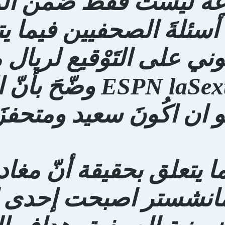
غة لَيستْ فقط ضمن الملع
َ أسئلةَ الصحفيين فيما
وني على التَوْقيع لريال
معَ ESPN laSexta وض
 ان اكُونَ سعيد ومتحفزَ
ا يتعلق بحقيقة أنّ مغادر
انشستر اصبحت إحدى 