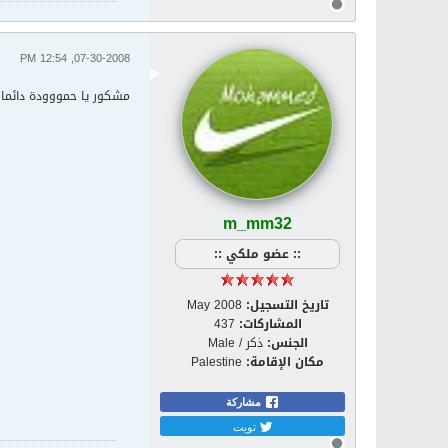
07-30-2008, 12:54 PM
مشكور يا حمووودة دائما 
m_mm32
:: عضو ملكي ::
تاريخ التسجيل:
May 2008
المشاركات:
437
الجنس:
ذكر / Male
مكان الإقامة:
Palestine
مشاركة
تويت