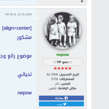
01-31-2009, 05:11 PM
[align=center]
مشكور
nepow
موضوع رائع وجم
:: عضو VIP ::
تحياتي
تاريخ التسجيل:
Jul 2008
المشاركات:
3759
الجنس:
ذكر
مكان الإقامة:
نابلس
nepow
مشاركة
تويت