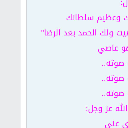
ل:
هك وعظيم سلطانك
ت ولك الحمد بعد الرضا"
هو عاصي
صوته..
صوته..
صوته..
لله عز وجل:
ى عنى