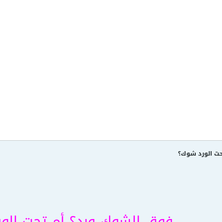
حت الورد شوك؟
فوق الشوك ورد؟ أم تحت الو