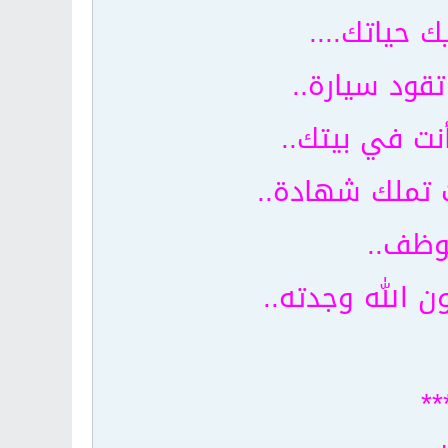
حياتك....
قود سيارة..
نت في بيتك..
 تملك شهادة..
وظف..
ن الله وجدته..
**