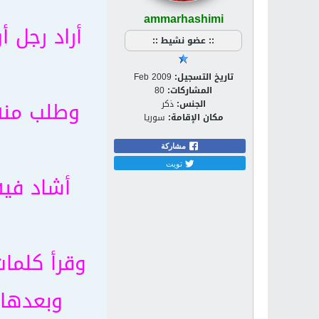
ammarhashimi
أراد رجل 
:: عضو نشيط ::
تاريخ التسجيل:
Feb 2009
المشاركات:
80
وطلب منه 
الجنس:
ذكر
مكان الإقامة:
سوريا
مشاركة
تويت
أشاد فيه
وقرأ كلما
وبعدها ط