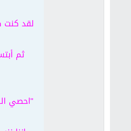
لقد كنت ط
ثم أبتس
"احصي الب