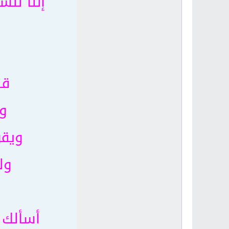
إننا ننس
قا
وك
ويقو
ول
أسألك 