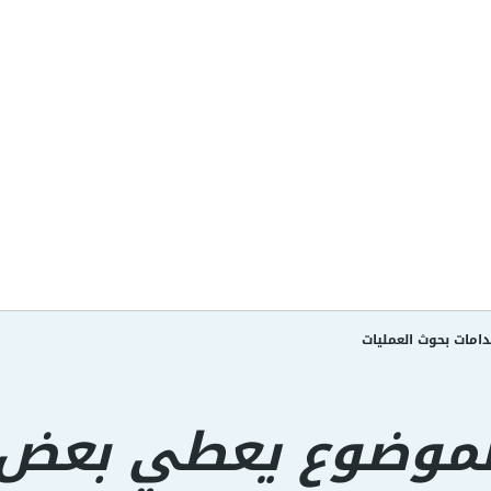
امات بحوث العمليات
لموضوع يعطي بعض ا