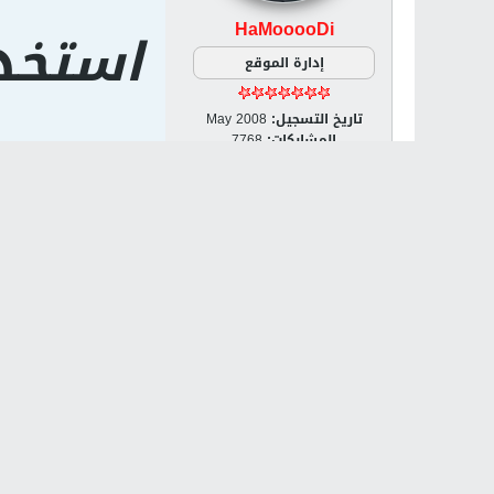
HaMooooDi
استخد
إدارة الموقع
تاريخ التسجيل:
May 2008
المشاركات:
7768
الجنس:
ذكر / Male
مكان الإقامة:
فلسطين
الدولة:
Palestine [PS]
مشاركة
تويت
في ال