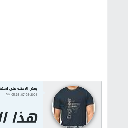
بعض الامثلة على استخد
07-25-2008, 05:15 PM
هذا ا