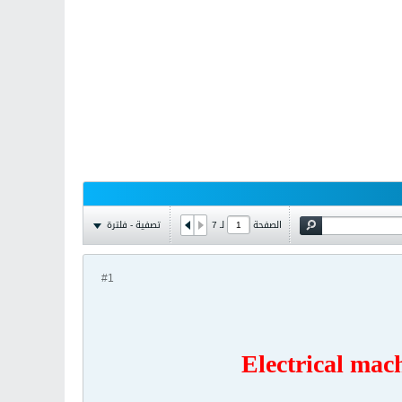
تصفية - فلترة
الصفحة
لـ
7
#1