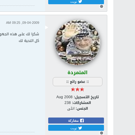
تويت
09-04-2009, 09:25 AM
شكرا لك على هذه الجهو
كل التحية لك
المتمردة
:: عضو رائع ::
تاريخ التسجيل:
Aug 2008
المشاركات:
238
الجنس:
انثى
مشاركة
تويت