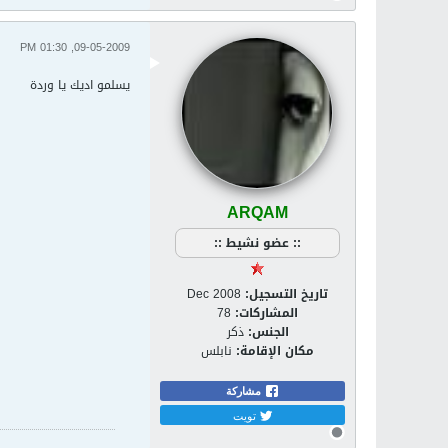
09-05-2009, 01:30 PM
يسلمو اديك يا وردة
ARQAM
:: عضو نشيط ::
تاريخ التسجيل:
Dec 2008
المشاركات:
78
الجنس:
ذكر
مكان الإقامة:
نابلس
مشاركة
تويت