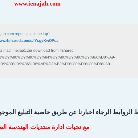
www.ienajah.com
ajah.com.reports.machine.lap1
/www.4shared.com/s/fYcgyKwOPca
ts.machine.lap1.zip download from 4shared.
m/%D9%83%D9%80%D9%80%D9%84%D9%80%D9%80%D9%8A%D8%A9-
D9%80%D9%86%D8%AF%D8%B3%D9%80%D9%80%D8%A9-
6%D9%80%D8%A7%D8%B9%D9%80%D9%8A%D9%80%D8%A9/%D9%82%D
%80%D8%B3%D9%80%D9
الروابط الرجاء اخبارنا عن طريق خاصية التبليغ الموجود
مع تحيات ادارة منتديات الهندسة الص