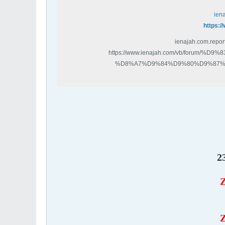
ien
https:/
ienajah.com.repor
https://www.ienajah.com/vb/foru
%D8%A7%D9%84%D9%80%D9%87%
%D8%A7%D9%84%D9%80%D8%B5%D9%80%D9%8