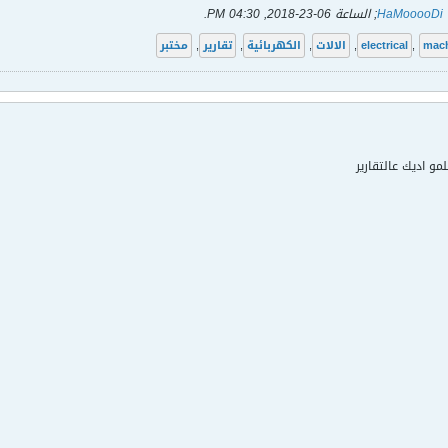
HaMooooDi
; الساعة
06-23-2018, 04:30 PM
.
mac
,
electrical
,
الالات
,
الكهربائية
,
تقارير
,
مختبر
مو اديك عالتقارير