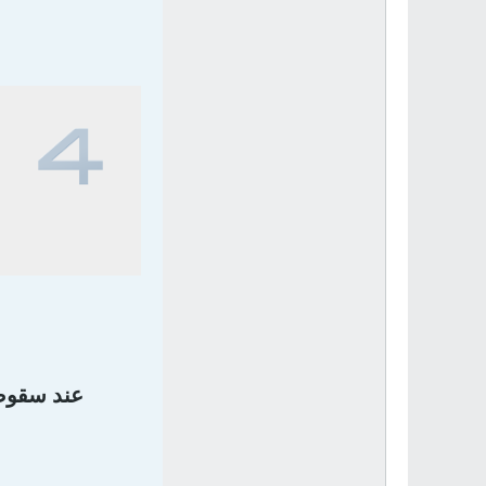
9
عند سقوط 