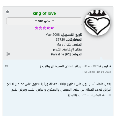
king of love
:: عضو VIP ::
تاريخ التسجيل:
May 2008
المشاركات:
37720
الجنس:
ذكر / Male
مكان الإقامة:
القدس
الدولة:
Palestine [PS]
تطوير نباتات معدلة وراثيا لعلاج السرطان والإيدز
#1
10-14-2015, 08:38 PM
يعمل علماء أستراليون على تطوير نباتات معدلة وراثيا تحتوي على عقاقير لعلاج
أمراض تهدد الحياة، من بينها السرطان والسكري وأمراض القلب ومرض نقص
المناعة البشرية المكتسب (الإيدز).