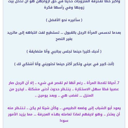
وأكبر خطا تقـترفه المتزوجات حديثا في حق أزواجهن هو أن تدخل بيت
زوجها وفي رأسها فكرة
( سأغيره نحو الأفضل )
بعدما تحسـس المرأة الرجل بالقبول ... تستطيع لفت انتباهه إلى ماتريد
بغير النصح
( أحبك كثيرا حينما تجلس بجانبي وأنا متضايقة )
(أنت كبير في عيني وتكبر أكثر حينما تحتويني وأنا أشتكي لك )
7ـ أحيانا تلاحظ المرأة .. رغم أنها لم تقصر في شيء .. إلا أن الرجل صار
عصبيا فظا سهل الاستـثارة .. ينـتـظر حدوث أدنى مشكلة .. ليخرج من
المنزل ... تغضب هي .. وبعد يومين ..
يعود أبو الشباب إلى وضعه الطبيعي .. وكأن شيئا لم يكن .. تـنـتـظر منه
أن يعتذر .. وهو لايفهم لماذا تعامله بهذه العجرفة ... مما يزيد الأمور
سوءا