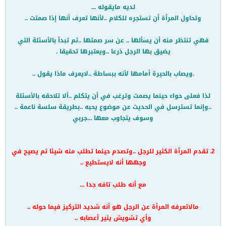
لديه مايقوله ...
وتحاول المرأة أن تستجره للكلام ..لأنها تعرف أنها إذا صمتت ..
فهي تنتظر منه أن يسألها .. عن سر صمتها ..ثم تبدأ بالأسئلة التي
يضيق بها الرجل ذرعا ..ويعتبرها تحقيقا .
.ويصاب بالحيرة أمامها لأنه ببساطة ..لايعرف ماذا يقول ..
لذا فعلى حواء حينما يصمت وترغب في أن يتكلم ..ألا تلاحقه بالأسئلة
..وإنما تسترسل في الحديث عن موضوع يحبه ..بطريقة سلسة ناعمة ..
وسوف يتجاوب معها ...جربي
2ـ تقدم المرأة الكثير للرجل ..وتصدم حينما تطلب منه شيئا ثم يصيح في
وجهها أنه لايستطيع ..
مع أنه طلب تافه جدا ...
مالاتعرفه المرأة عن الرجل هو أنه شديد التركيز فيما حوله ..
وأي تشويش يثير أعصابه ..