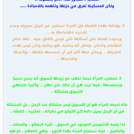
ولكن المسكينة تغرق في حزنها وتتهمه باللامبالاة .......
4- وإلحاقا بهذه النقطة فإن المرأة تستغرب من الرجل عصبيته وعدم
تقديره لاهتمامها به ...
وردوده الفظة على أسئلتها التي توحي بالقلق عليه . .إنها تحتاج
الاهتمام والحنان ..وتظن أنه يحتاجه ..هو يحتاجه ولكن ليس بهذه
الطريقة ... ويحتاج منها أكثر إلى أن تحسسها بثقتها .. وإكبارها
وتقديرها ...
5ـ تستغرب المرأة حينما تذهب مع زوجها للسوق أنه يصبح عصبيا
ويستعجلها ..فيما تريد هي أن تختار على مهل ... وكثيرا ماينتهي
التسوق بمشكلة ..
مالا تعرفه المرأه هو أن التسوق ليس مشكلة عند الرجل .. بل المشكلة
في أن الرجل يميل دائما إلى التركيز في نظراته .. تفكيره .. كلماته ..
لذا يتعبه التشويش الموجود في السوق .. كثرة البضائع .. والمحلات ..
والبائعين .. فيما تستمتع المرأة بهذا التنوع .. وهي لاتفهم ,, لم هو