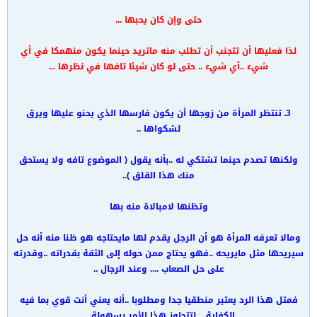
حتى وإن كان يحبها ...
لذا فعليها أن تتجنب أن تطلب منه ماتريد حينما يكون منهمكا في أي
شيء ..أي شيء .. حتى لو كان شيئا تافها في نظرها ...
3ـ تنتظر المرأة من زوجها أن يكون فارسها الذي يحنو عليها ويرق
لشكواها ..
ولكنها تصدم حينما تشتكي له ..بأنه يقول ( الموضوع تافه ولا يستحق
منك هذا القلق )..
وتظنها لامبالاة منه بها
ومالا تعرفه المرأة هو أن الرجل يقدم لها مايحتاجه هو ظنا منه أنه حل
سيريحها مثل مايريحه ..فهو يحتاج ممن حوله إلى الثقة بقدراته ..وقدرته
على حل الصعاب .... وعند الرجال ..
فمثل هذا الرد يعتبر منطقيا جدا ومطلوبا ..أنه يعني أنت قوي بما فيه
الكفاية .. لتتجاوز هذا الأمر بسهولة ...