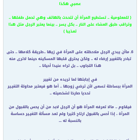
عصبي هكذا
( للمعلومية .. تستطيع المرأة أن تتحدث بالهاتف وهي تحمل طفلها ..
وتراقب طبق العشاء على النار .. بكل يسر .. بينما يعتبر الرجل مثل هذا
تعذيبا )
6ـ ماأن يبدي الرجل ملاحظته على المرأة في زيها ..طريقة كلامها .. حتى
تبادر بالتغيير إرضاء له .. ولكن يحترق قلبها المسكينه حينما لاترى منه
هذا التجاوب .. بل تراه عنيدا أحيانا ..
في إجابتها لما تريده من تغيير
المرأة ببساطة تسعى لأن ترضي زوجها .. أما هو فيعتبر محاولة التغيـير
تحديا صارخا لشخصيته ..
فيقاوم .. مالا تعرفه المرأة هو أن الرجل لابد من أن يحس بالقبول من
المرأة ، إذا أحس بالقبول ارتاح كثيرا ولم تعد مسألة التغيـير حساسة
بالنسبة له ...