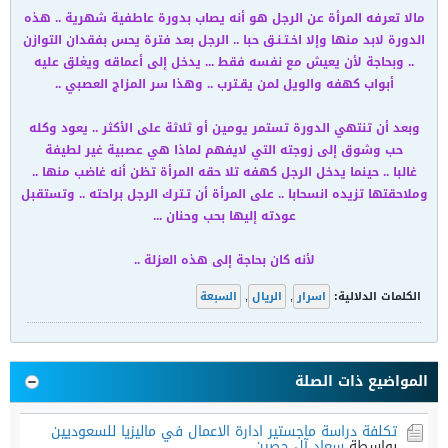
مالا تعرفه المرأة عن الرجل هو أنه يصاب بدورة عاطفية شهرية .. هذه
الدورة لابد منها وإلا اخـتـنـق حبا .. الرجل بعد فترة يحس بفقدان التوازن
.. وبحاجة لأن يعيش مع نفسه فقط ... يدخل إلى أعماقه ويغلق عليه
أبواب كهفه والويل لمن يقـترب .. وهذا سر المزاج العصبي ..
وبعد أن تنتهي الدورة تستمر يومين أو ثلاثة على الأكثر .. يعود وكله
حب وشوق إلى زوجته التي لايفهم لماذا هي عصبية غير لطيفة
غالبا .. حينما يدخل الرجل كهفه تلا حقه المرأة تظن أنه غاضب منها ..
وملاحقتها تزيده انسحابا .. على المرأة أن تـترك الرجل براحته .. وتستقبل
عودته إليها بحب وحنان ...
لأنه كان بحاجة إلى هذه العزلة ..
الكلمات الدلالية:
اسرار
,
الريال
,
السبعة
المواضيع ذات الصلة
تكلفة دراسة ماجستير ادارة الاعمال في ماليزيا للسعوديين
بواسطة
سعاد آل حصين