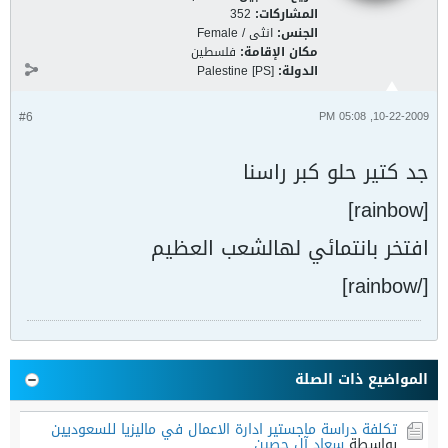
المشاركات:
352
الجنس:
انثى / Female
مكان الإقامة:
فلسطين
الدولة:
Palestine [PS]
#6
10-22-2009, 05:08 PM
جد كتير حلو كبر راسنا
[rainbow]
افتخر بانتمائي لهالشعب العظيم
[/rainbow]
المواضيع ذات الصلة
تكلفة دراسة ماجستير ادارة الاعمال في ماليزيا للسعوديين
بواسطة
سعاد آل حصين