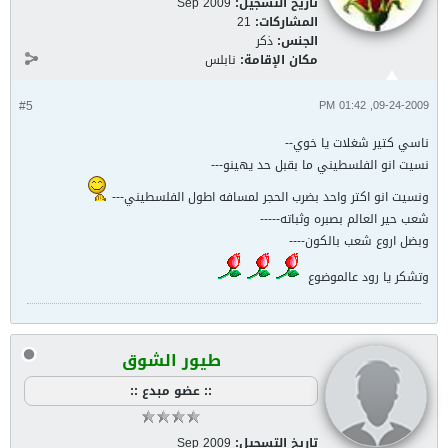
تاريخ التسجيل:
Sep 2009
المشاركات:
21
الجنس:
ذكر
مكان الإقامة:
نابلس
#5
09-24-2009, 01:42 PM
ناسي كتير شغلات يا خوي--
نسيت انو الفلسطيني ما بقبل حد يهينو---
ونسيت انو اكتر واحد بضرب الحجر لمسافه اطول الفلسطيني---
شعب حير العالم بصبره وثباته-----
وبضل اروع شعب بالكون----
وتشكر يا رود عالموضوع
طيور الشوق
:: عضو مبدع ::
تاريخ التسجيل:
Sep 2009