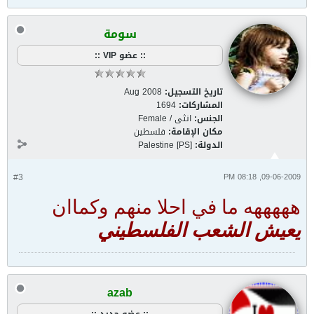
سومة
:: عضو VIP ::
تاريخ التسجيل:
Aug 2008
المشاركات:
1694
الجنس:
انثى / Female
مكان الإقامة:
فلسطين
الدولة:
Palestine [PS]
#3
09-06-2009, 08:18 PM
هههههه ما في احلا منهم وكماان
يعيش الشعب الفلسطيني
azab