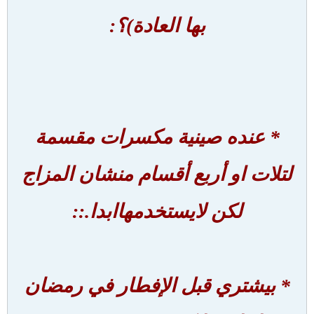
بها العادة)؟:
* عنده صينية مكسرات مقسمة
لتلات او أربع أقسام منشان المزاج
لكن لايستخدمهاابدا.::
* بيشتري قبل الإفطار في رمضان