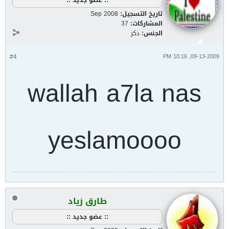
:: عضو جديد ::
تاريخ التسجيل:
Sep 2008
المشاركات:
37
الجنس:
ذكر
#4
09-13-2009, 10:16 PM
wallah a7la nas
yeslamoooo
طارق زياد
:: عضو جديد ::