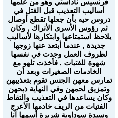
فرنسيس ناداستي وهو من علمها
أساليب التعذيب قبل القتل في
دروس حيه بأن جعلها تقطع أوصال
ثم رؤوس الأسرى الأتراك , وكان
يلاحظ استمتاعها وابتكارها لأساليب
جديدة , عندما أبتعد عنها زوجها
لظروف العمل وجدت في نفسها
شهوة للفتيات , فأخذت تلهو مع
الخادمات الصغيرات وبعد أن
تمارس معهن الجنس تقوم بتعذيبهن
وتمزيق لحمهن وفي النهاية ذبحهن
وكان يساعدها في التعذيب والتقاط
الفتيات من الريف خادمها الأعرج
وسيدة سوداوية شريرة أسمها آنا