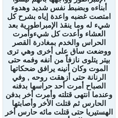
أبناءه وبضبط نفس شديد وهدوء
امتصت غضبه واعدة إياه بشرح كل
شيء له وما ينقذ الإمبراطورية بعد
العشاء وأعدت كل شيءوأمرت
الحراس والخدم بمغادرة القصر
ووضعت ساق على أخرى وهي ترى
بيتر يتلوى نازفاً من أنفه وفمه حتى
الموت وكان أنينه يرافق ضحكاتها
الرنانة حتى أزهقت روحه , وفي
الصباح أمرت أحد حراسها بدفنه
وعندما انتهى قتلته وأمرت أخر بدفن
الحارس ثم قتلت الأخر وأصابتها
الهستيريا حتى قتلت مائه حارس أخر