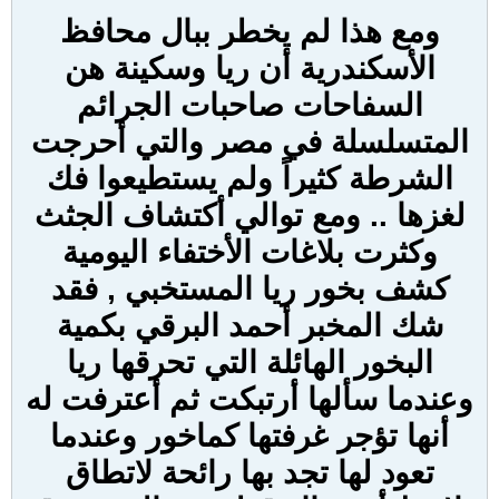
ومع هذا لم يخطر ببال محافظ
الأسكندرية أن ريا وسكينة هن
السفاحات صاحبات الجرائم
المتسلسلة في مصر والتي أحرجت
الشرطة كثيراً ولم يستطيعوا فك
لغزها .. ومع توالي أكتشاف الجثث
وكثرت بلاغات الأختفاء اليومية
كشف بخور ريا المستخبي , فقد
شك المخبر أحمد البرقي بكمية
البخور الهائلة التي تحرقها ريا
وعندما سألها أرتبكت ثم أعترفت له
أنها تؤجر غرفتها كماخور وعندما
تعود لها تجد بها رائحة لاتطاق