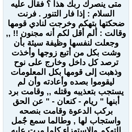
متى ينصرك ربك هذا ؟ فقال عليه
السلام : إذا فار التنور . فرنت
ضحكتها بتهكم وخرجت لنادي قومها
وقالت : ألم أقل لكم أنه مجنون !! ,,
وجعلت لنفسها وظيفة سيئة بأن
وشت بكل من أتبع زوجها وأخذت
ترصد كل داخل وخارج على نوح
وذهبت إلى قومها بكل المعلومات
ليقوموا بصده وأعادته وأن لم
يستجب بتعذيبه وقتله ,, وقامت برد
أبنها " ريام - كنعان - " عن الحق
بركب الدعوة وقامت بنصحه
واستجاب لها , وطالما سمع جٌمل
التهكم والاستهزاء كلما مرت عليه