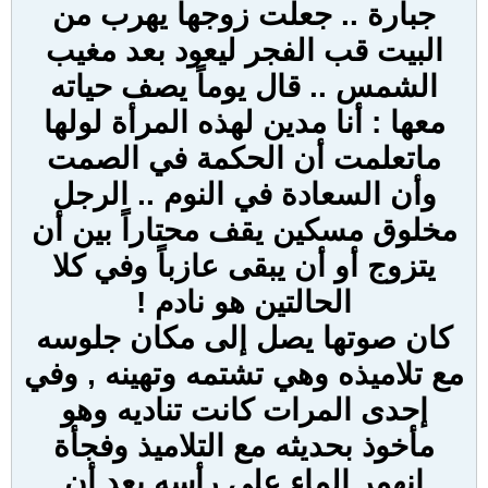
جبارة .. جعلت زوجها يهرب من
البيت قب الفجر ليعود بعد مغيب
الشمس .. قال يوماً يصف حياته
معها : أنا مدين لهذه المرأة لولها
ماتعلمت أن الحكمة في الصمت
وأن السعادة في النوم .. الرجل
مخلوق مسكين يقف محتاراً بين أن
يتزوج أو أن يبقى عازباً وفي كلا
الحالتين هو نادم !
كان صوتها يصل إلى مكان جلوسه
مع تلاميذه وهي تشتمه وتهينه , وفي
إحدى المرات كانت تناديه وهو
مأخوذ بحديثه مع التلاميذ وفجأة
انهمر الماء على رأسه بعد أن