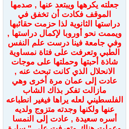
جعلته يكرهها ويبتعد عنها , صدمها
الموقف فكادت أن تخفق في
دراستها الثانوية لذا حزمت حقائبها
ويممت نحو أوروبا لإكمال دراستها ,
وفي جامعة فينا درست علم النفس
الطبي وتعرفت على فتاة نمساوية
شاذة أحبتها وحملتها على موجات
الانحلال الذي كانت تبحث عنه ,
عادت إلى عمان مرة أخرى وهي
مازالت تفكر بذاك الشاب
الفلسطيني لعله يراها فيغير انطباعه
عنها ولكنها وجدته متزوج ولديه
أسره سعيدة , عادت إلى النمسا
وعملت هناك وتعرفت على " سارة