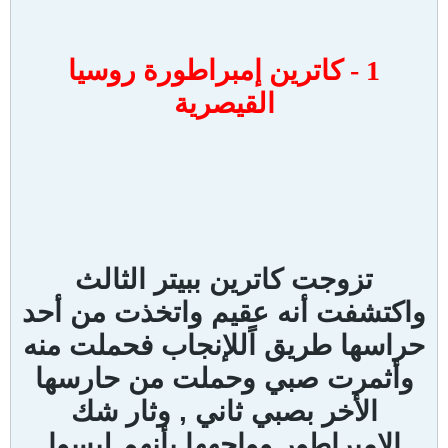
1 - كاترين إمبراطورة روسيا
القيصرية
تزوجت كاترين ببيتر الثالث
واكتشفت أنه عقيم واتخذت من أحد
حراسها طريق اًللإنجاب فحملت منه
وأثمرت صبي وحملت من حارسها
الأخر بصبي ثاني , وثار شك
الإمبراطور وواجهها بأنهم ليسوا