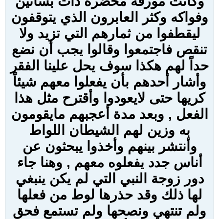
وكانت مورفة مخضرة ذات بساتين
وفواكه وكثر العابرون الذي يتوقفون
ليقطفوا من ثمارهم التي تزيد ولا
تنقص فاجتمعوا وقالوا يجب أن نضع
حداً لهم هكذا سوف يحل علينا الفقر
وأشار أحدهم بأن يفعلوا معهم شيئاً
كريها حتى لايعودوا وأقترح مثل هذا
الفعل , وبعد مدة أعجبهم مايقومون
به وزين لهم الشيطان اللواط
وأنتشر بينهم وأخذوا يبحثون عن
أناس جدد يفعلوه معهم , وهنا جاء
دور زوجة النبي التي لم يكن ينبغي
لها ذلك وقد حذرها لوط من فعلها
ولم تنتهي ونصحها ولم تستمع فحق