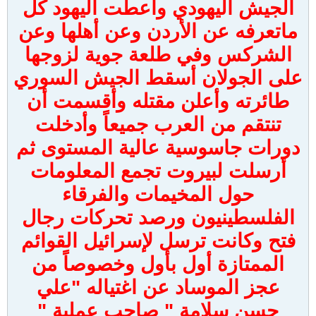
الجيش اليهودي وأعطت اليهود كل
ماتعرفه عن الأردن وعن أهلها وعن
الشركس وفي طلعة جوية لزوجها
على الجولان أسقط الجيش السوري
طائرته وأعلن مقتله وأقسمت أن
تنتقم من العرب جميعاً وأدخلت
دورات جاسوسية عالية المستوى ثم
أرسلت لبيروت تجمع المعلومات
حول المخيمات والفرقاء
الفلسطينيون ورصد تحركات رجال
فتح وكانت ترسل لإسرائيل القوائم
الممتازة أول بأول وخصوصاً من
عجز الموساد عن اغتياله "علي
حسن سلامة " صاحب عملية "