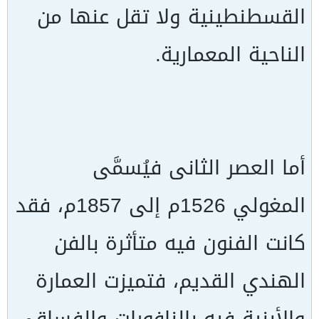
القسطنطينية ولا تقل عنها من
الناحية المعمارية.
أما العصر الثانى فيُسمَّى
المغولي 1526م إلى 1857م، فقد
كانت الفنون فيه متأثرة بالفن
الهندي القديم، فتميزت العمارة
والأبنية فيه بالنافورات والفساقي