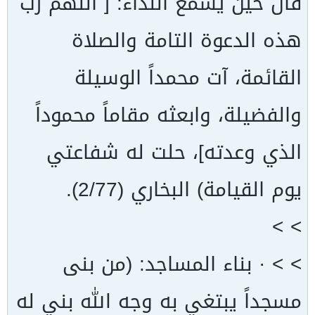
قال حين يسمع النداء: [ اللهم رب
هذه الدعوة التامة والصلاة
القائمة، آت محمداً الوسيلة
والفضيلة، وابعثه مقاماً محموداً
الذي وعدته]، حلت له شفاعتي
يوم القيامة) البخاري (2/77).
> >
> > · بناء المساجد: (من بنى
مسجداً يبتغي به وجه الله بني له