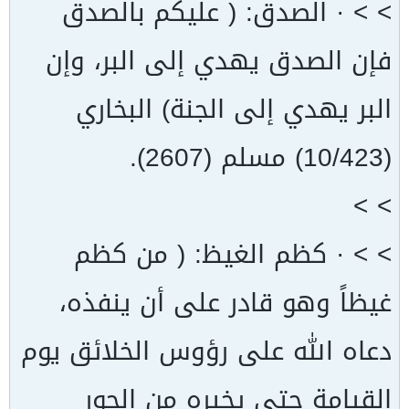
> > · الصدق: ( عليكم بالصدق
فإن الصدق يهدي إلى البر، وإن
البر يهدي إلى الجنة) البخاري
(10/423) مسلم (2607).
> >
> > · كظم الغيظ: ( من كظم
غيظاً وهو قادر على أن ينفذه،
دعاه الله على رؤوس الخلائق يوم
القيامة حتى يخيره من الحور