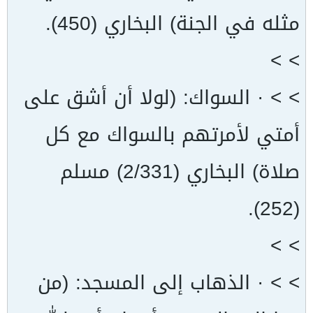
مثله في الجنة) البخاري (450).
> >
> > · السواك: (لولا أن أشق على
أمتي لأمرتهم بالسواك مع كل
صلاة) البخاري (2/331) مسلم
(252).
> >
> > · الذهاب إلى المسجد: (من