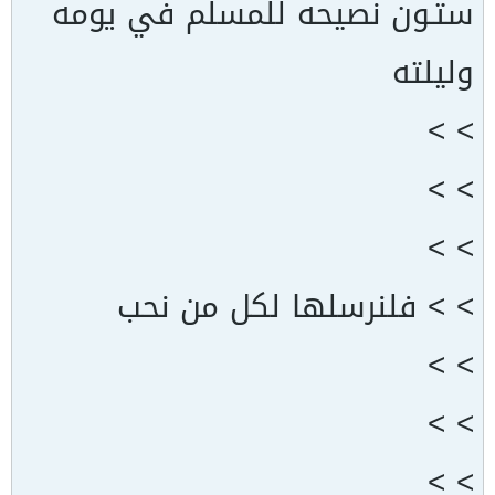
ستـون نصيحه للمسلم في يومه
وليلته
> >
> >
> >
> > فلنرسلها لكل من نحب
> >
> >
> >