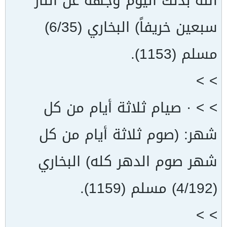
الله بذلك اليوم وجهه عن النار
سبعين خريفاً) البخاري (6/35)
مسلم (1153).
> >
> > · صيام ثلاثة أيام من كل
شهر: (صوم ثلاثة أيام من كل
شهر صوم الدهر كله) البخاري
(4/192) مسلم (1159).
> >