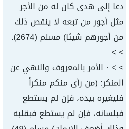
دعا إلى هدى كان له من الأجر
مثل أجور من تبعه لا ينقص ذلك
من أجورهم شيئا) مسلم (2674).
> >
> > · الأمر بالمعروف والنهي عن
المنكر: (من رأى منكم منكراً
فليغيره بيده، فإن لم يستطع
فبلسانه، فإن لم يستطع فبقلبه
وذلك أضعف الإيمان) مسام (49).