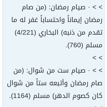
> > · صيام رمضان: (من صام
رمضان إيماناً واحتساباً غفر له ما
تقدم من ذنبه) البخاري (4/221)
مسلم (760).
> >
> > · صيام ست من شوال: (من
صام رمضان وأتبعه ستاً من شوال
كان كصوم الدهر) مسلم (1164).