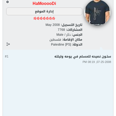
HaMooooDi
إدارة الموقع
تاريخ التسجيل:
May 2008
المشاركات:
7768
الجنس:
ذكر / Male
مكان الإقامة:
فلسطين
الدولة:
Palestine [PS]
ستـون نصيحه للمسلم في يومه وليلته
#1
07-25-2008, 08:19 PM