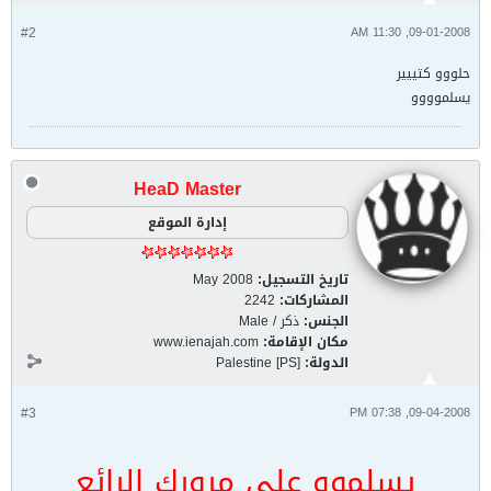
#2
09-01-2008, 11:30 AM
حلووو كتييير
يسلموووو
HeaD Master
إدارة الموقع
تاريخ التسجيل:
May 2008
المشاركات:
2242
الجنس:
ذكر / Male
مكان الإقامة:
www.ienajah.com
الدولة:
Palestine [PS]
#3
09-04-2008, 07:38 PM
يسلموو على مرورك الرائع