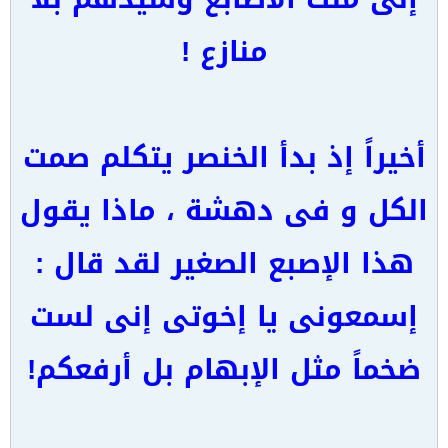
منازع !
أخيراً إذ بدأ الخنصر يتكلم صمت
الكل و فى دهشة ، ماذا يقول
هذا الإصبع الصغير لقد قال :
إسمعونى يا إخوتى إنى لست
ضخماً مثل الإبهام بل أرفعكم!