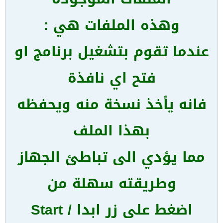
وهذه الملفات هي :
عندما تقوم بتشغيل برنامج او
فتح اي نافذة
فانه يأخذ نسخة منه ويحفظه
بهذا الملف
مما يؤدي الى تباطئ الجهاز
وطريقته سهلة من
اضغط على زر ابدا / Start