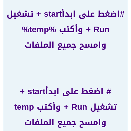
#اضغط على ابدأstart + تشغيل
Run + وأكتب %temp%
وامسح جميع الملفات
# اضغط على ابدأstart +
تشغيل Run + وأكتب temp
وامسح جميع الملفات