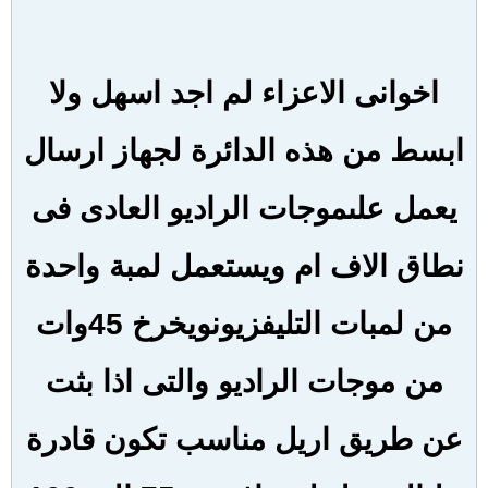
اخوانى الاعزاء لم اجد اسهل ولا
ابسط من هذه الدائرة لجهاز ارسال
يعمل على
موجات الراديو العادى فى
نطاق الاف ام ويستعمل لمبة واحدة
من لمبات التليفزيون
ويخرخ 45وات
من موجات الراديو والتى اذا بثت
عن طريق اريل مناسب تكون قادرة
على
الوصول لمسافة من75 الى 100
كيلو متر حسب العوائق بين كل من