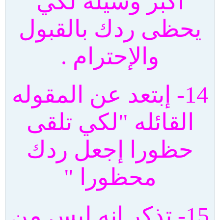
اكبر وسيلة لكي
يحظى ردك بالقبول
والإحترام .
14- إبتعد عن المقوله
القائله "لكي تلقى
حظورا إجعل ردك
محظورا "
15- تذكر انه ليس من