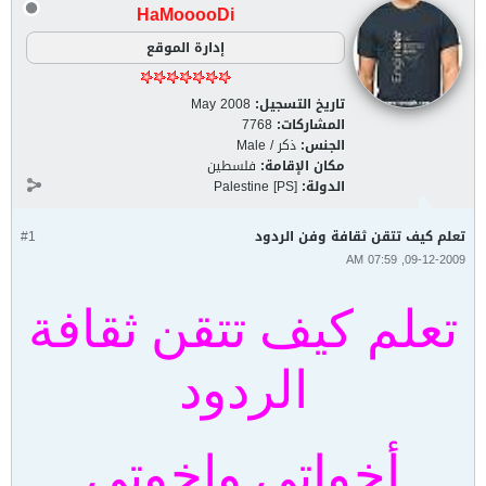
HaMooooDi
إدارة الموقع
تاريخ التسجيل:
May 2008
المشاركات:
7768
الجنس:
ذكر / Male
مكان الإقامة:
فلسطين
الدولة:
Palestine [PS]
تعلم كيف تتقن ثقافة وفن الردود
#1
09-12-2009, 07:59 AM
تعلم كيف تتقن ثقافة
الردود
أخواتي واخوتي