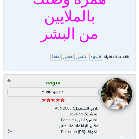
بالملايين
من البشر
الكلمات الدلالية:
الردود
,
تتقن
,
تعمل
,
ثقافة
سومة
:: عضو VIP ::
تاريخ التسجيل:
Aug 2008
المشاركات:
1694
الجنس:
انثى / Female
مكان الإقامة:
فلسطين
الدولة:
Palestine [PS]