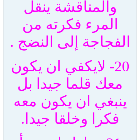
والمناقشة ينقل
المرء فكرته من
الفجاجة إلى النضج .
20- لايكفي ان يكون
معك قلما جيدا بل
ينبغي ان يكون معه
فكرا وخلقا جيدا.