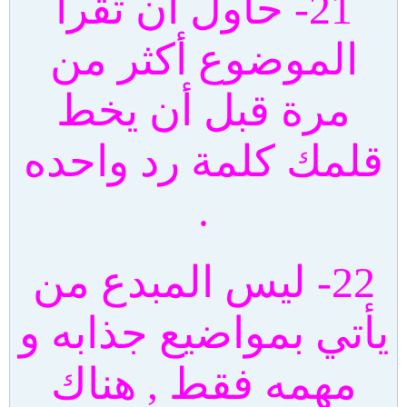
21- حاول ان تقرأ
الموضوع أكثر من
مرة قبل أن يخط
قلمك كلمة رد واحده
.
22- ليس المبدع من
يأتي بمواضيع جذابه و
مهمه فقط , هناك