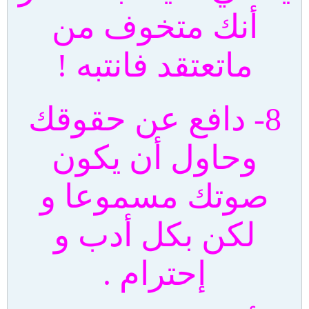
أنك متخوف من
ماتعتقد فانتبه !
8- دافع عن حقوقك
وحاول أن يكون
صوتك مسموعا و
لكن بكل أدب و
إحترام .