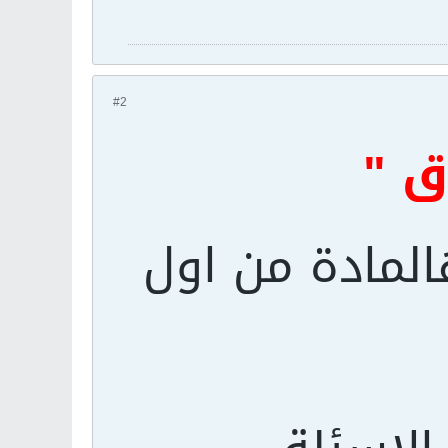
#2
ق "
المادة من اول