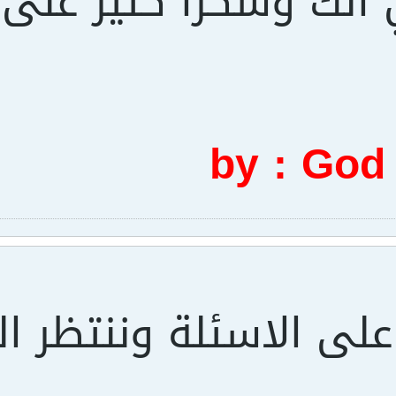
 الك وشكرا كتير على 
by : God
على الاسئلة وننتظر ال