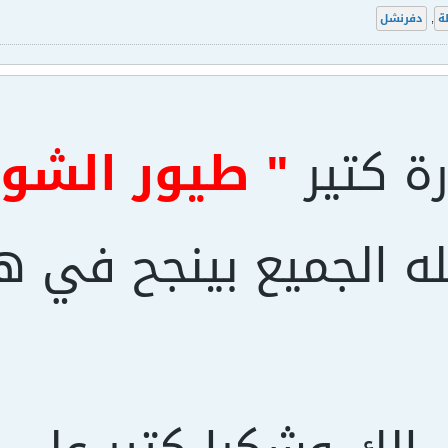
ة
,
دفرنشل
ة كتير
" طيور الشو
له الجميع بينجح في ه