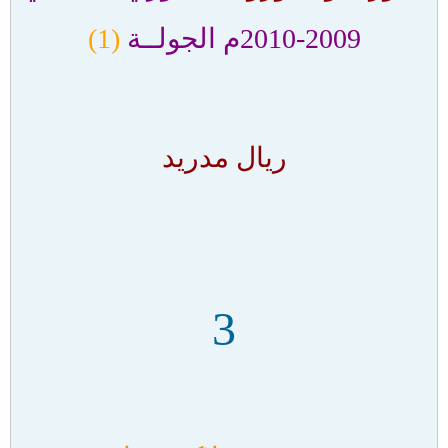
2009-2010م الجولــة
(1)
ريال مدريد
3