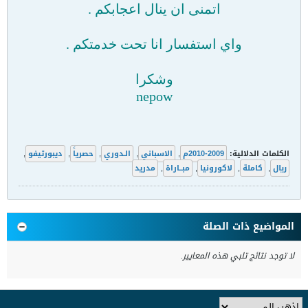
اتمنى ان ينال اعجابكم .
واي استفسار انا تحت خدمتكم .
وشكرا
nepow
الكلمات الدلالية:
2009-2010م
,
الاسباني
,
الـدوري
,
حصرياً
,
ديبورتيفو
,
ريال
,
كاملة
,
لاكورونيا
,
مبــاراة
,
مدريد
المواضيع ذات الصلة
لا توجد نتائج تلبي هذه المعايير.