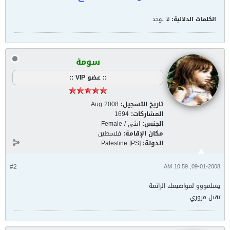
الكلمات الدلالية:
لا يوجد
سومة
:: عضو VIP ::
تاريخ التسجيل:
Aug 2008
المشاركات:
1694
الجنس:
انثى / Female
مكان الإقامة:
فلسطين
الدولة:
Palestine [PS]
#2
09-01-2008, 10:59 AM
يسلمووو لمواضيعك الرائعة
تقبل مروري