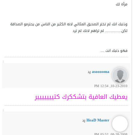
وذنبك انك لم تختر الصديق المثالي لانه الكثير من الناس من يحترمو الصداقة
لكن.................. لم تراهم لانك لم ترد
فهو ذنبك انت ....
asooooma
رد
10-23-2010, 12:54 PM
يعطيك العافية بتشككرك كتييييييير
HeaD Master
رد
08-28-2008, 05:52 PM