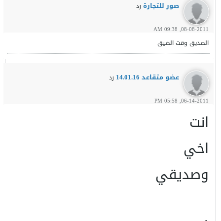
08-08-2011, 09:38 AM
الصديق وقت الضيق
عضو متقاعد 14.01.16
رد
06-14-2011, 05:58 PM
انت
اخي
وصديقي
كم صـــــديق لك ???????