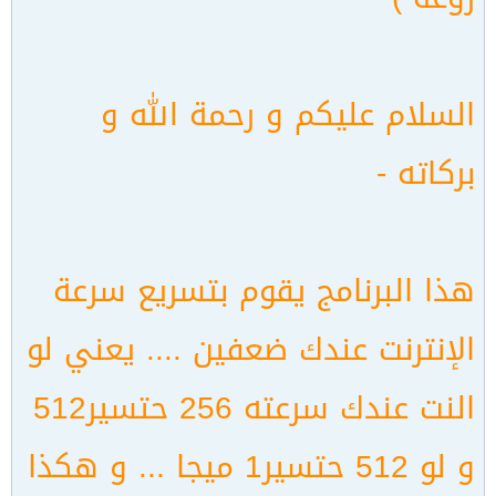
السلام عليكم و رحمة الله و
بركاته -
هذا البرنامج يقوم بتسريع سرعة
الإنترنت عندك ضعفين .... يعني لو
النت عندك سرعته 256 حتسير512
و لو 512 حتسير1 ميجا ... و هكذا