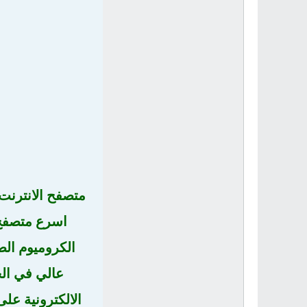
متصفح الانترنت
اسرع متصفح 
الكروميوم ال
عالي في ال
الالكترونية عل