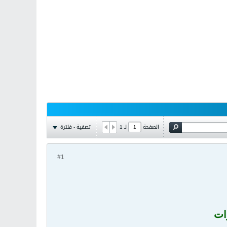
تصفية - فلترة
الصفحة
لـ
1
#1
ات