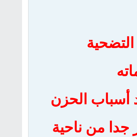
 التضحية
اته
 أسباب الحزن
جدا من ناحية