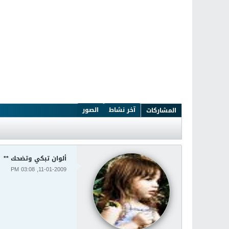
آخر نشاط
الصور
المشاركات
ألوان تبكي وتضحك **
11-01-2009, 03:08 PM