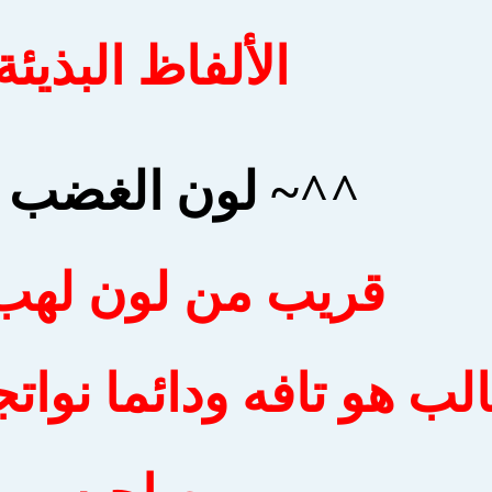
الألفاظ البذيئة
^^~ لون الغضب 
قريب من لون لهب ا
لب هو تافه ودائما نواتج