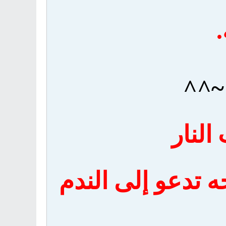
.
~^^
لنار
ه تدعو إلى الندم