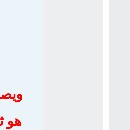
ويصع
هو ث