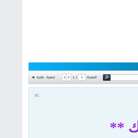
تصفية - فلترة
الصفحة
لـ
1
#1
ك **