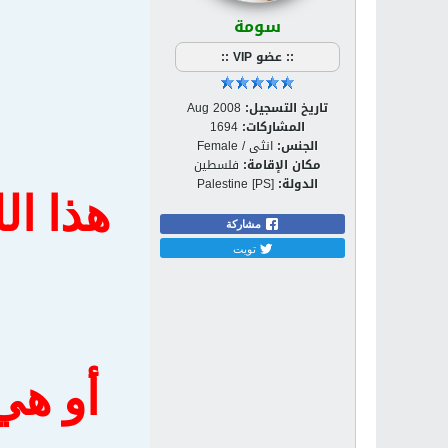
سومة
:: عضو VIP ::
تاريخ التسجيل:
Aug 2008
المشاركات:
1694
الجنس:
انثى / Female
مكان الإقامة:
فلسطين
الدولة:
Palestine [PS]
هذا ال
مشاركة
تويت
أو هي