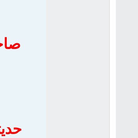
صاحب
حديث