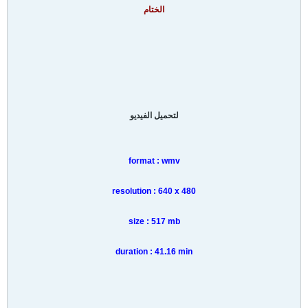
ا
لختام
لتحميل الفيديو
format : wmv
resolution : 640 x 480
size : 517 mb
duration : 41.16 min