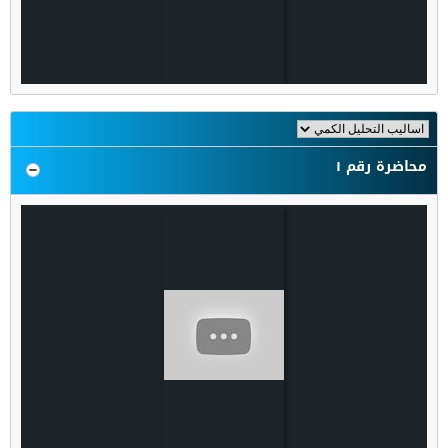
محاضرة رقم ١