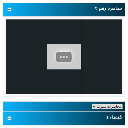
محاضرة رقم ٣
كيمياء 1