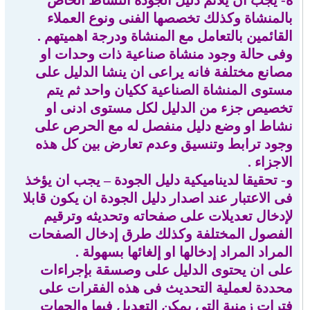
ه- يجب ان يلائم دليل الجودة النشاط الخاص
بالمنشاة وكذلك تخصصها الفنى ونوع العملاء
القائمين بالتعامل مع المنشاة ودرجة اهميتهم .
وفى حالة وجود منشاة صناعية ذات وحدات او
مصانع مختلفة فانه يراعى ان ينشا الدليل على
مستوى المنشاة الصناعية ككيان واحد ثم يتم
تخصيص جزء من الدليل لكل مستوى ادنى او
نشاط او وضع دليل منفصل له مع الحرص على
وجود ترابط وتنسيق وعدم تعارض بين كل هذه
الاجزاء .
و- تحقيقا لديناميكية دليل الجودة – يجب ان يؤخذ
فى الاعتبار عند اصدار دليل الجودة ان يكون قابلا
لإدخال تعديلات على صفحاته وتحديثه وترقيم
الفصول المختلفة وكذلك طرق إدخال الصفحات
المراد المراد إدخالها او إلغائها بسهولة .
على ان يحتوى الدليل على وصسقة بإجراءات
محددة لعملية التحديث فى هذه الفقرات على
فترات زمنية التى يمكن التعديل فيها والجهات