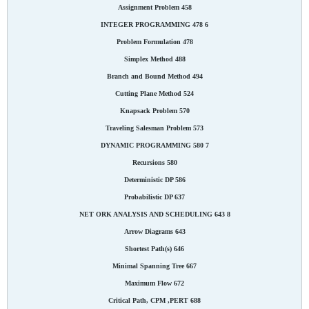
Assignment Problem 458
6 INTEGER PROGRAMMING 478
Problem Formulation 478
Simplex Method 488
Branch and Bound Method 494
Cutting Plane Method 524
Knapsack Problem 570
Traveling Salesman Problem 573
7 DYNAMIC PROGRAMMING 580
Recursions 580
Deterministic DP 586
Probabilistic DP 637
8 NET ORK ANALYSIS AND SCHEDULING 643
Arrow Diagrams 643
Shortest Path(s) 646
Minimal Spanning Tree 667
Maximum Flow 672
Critical Path, CPM ,PERT 688