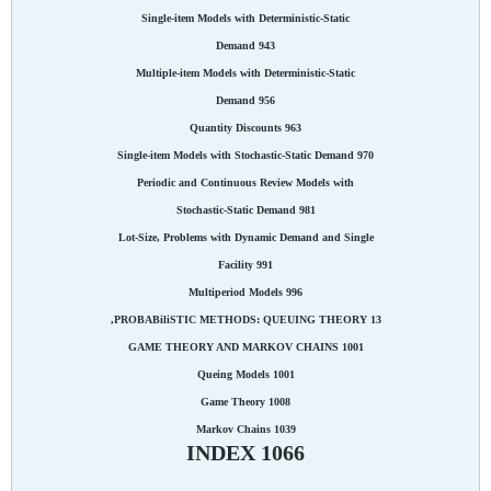
Single-item Models with Deterministic-Static
Demand 943
Multiple-item Models with Deterministic-Static
Demand 956
Quantity Discounts 963
Single-item Models with Stochastic-Static Demand 970
Periodic and Continuous Review Models with
Stochastic-Static Demand 981
Lot-Size, Problems with Dynamic Demand and Single
Facility 991
Multiperiod Models 996
13 PROBABiliSTIC METHODS: QUEUING THEORY,
GAME THEORY AND MARKOV CHAINS 1001
Queing Models 1001
Game Theory 1008
Markov Chains 1039
INDEX 1066