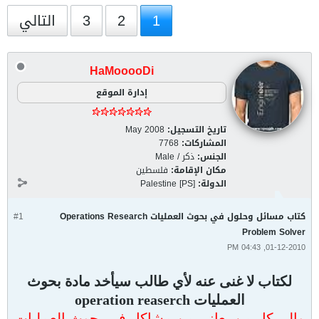
1
2
3
التالي
HaMooooDi
إدارة الموقع
تاريخ التسجيل:
May 2008
المشاركات:
7768
الجنس:
ذكر / Male
مكان الإقامة:
فلسطين
الدولة:
Palestine [PS]
كتاب مسائل وحلول في بحوث العمليات Operations Research
#1
Problem Solver
01-12-2010, 04:43 PM
لكتاب لا غنى عنه لأي طالب سيأخد مادة بحوث
العمليات operation reaserch
والى كل من يعاني من مشاكل في بحوث العمليات