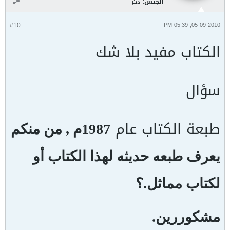
الجنس:
ذكر
#10
05-09-2010, 05:39 PM
الكتاب مفيد بلا شك
سؤال
طبعة الكتاب عام
1987م , من منكم
يعرف طبعه حديثه لهذا الكتاب أو
لكتاب مماثل.؟
مشكوررين.