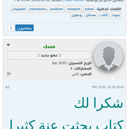
التعديل الأخير تم بواسطة
HeaD Master
; الساعة
12-20-2018, 05:04 PM
.
الكلمات الدلالية:
solver
,
research
,
problem
,
operations
,
العمليات
,
بحوث
,
كتاب
,
مسائل
,
وحلول
1
معحبون
مسك
:: عضو جديد ::
تاريخ التسجيل:
Jan 2010
المشاركات:
3
الجنس:
انثى
#2
01-15-2010, 11:03 PM
شكرا لك
كتاب بحثت عنة كثيرا